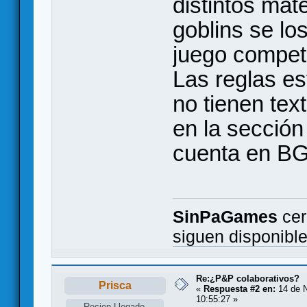
distintos mat
goblins se l
juego compet
Las reglas es
no tienen text
en la sección
cuenta en B
SinPaGames
cer
siguen disponibl
Re:¿P&P colaborativos?
Prisca
«
Respuesta #2 en:
14 de N
10:55:27 »
Recien Llegado