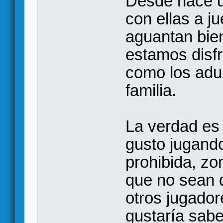
Desde hace u
con ellas a j
aguantan bie
estamos disfr
como los adul
familia.
La verdad es
gusto jugando
prohibida, zo
que no sean 
otros jugador
gustaría sabe