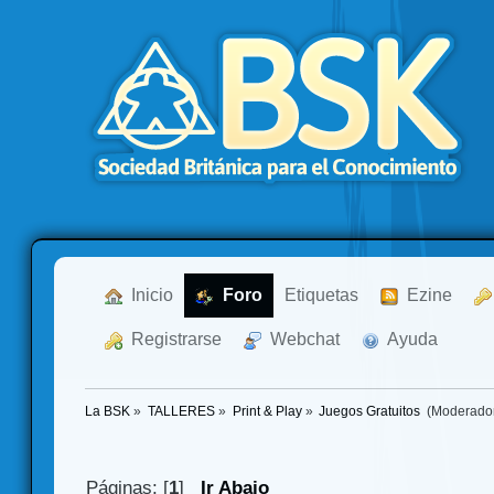
  Inicio
  Foro
Etiquetas
  Ezine
  Registrarse
  Webchat
  Ayuda
La BSK
»
TALLERES
»
Print & Play
»
Juegos Gratuitos 
(Moderado
Páginas: [
1
]
Ir Abajo