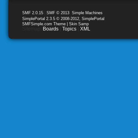
SMF 2.0.15
|
SMF © 2013
,
Simple Machines
SimplePortal 2.3.5 © 2008-2012, SimplePortal
SMFSimple.com Theme | Skin Samp
Sitemap:
Boards
|
Topics
|
XML