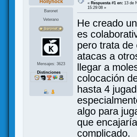
Hollyhock
«
Respuesta #1 en:
13 de N
15:29:08 »
Baronet
Veterano
He creado un
es colaborati
pero trata de
atacas a otr
Mensajes: 3623
llegar a mole
Distinciones
colocación de
hasta 4 jugad
especialmente
algo para jug
que encajaría
complicado.