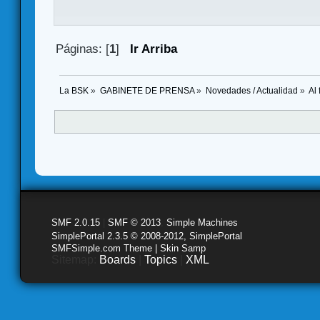
Páginas: [
1
]
Ir Arriba
La BSK
»
GABINETE DE PRENSA
»
Novedades / Actualidad
»
Al 
SMF 2.0.15
|
SMF © 2013
,
Simple Machines
SimplePortal 2.3.5 © 2008-2012, SimplePortal
SMFSimple.com Theme | Skin Samp
Sitemap:
Boards
|
Topics
|
XML