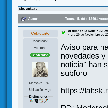
Etiquetas:
Autor
Tema: (Leído 12591 vece
Al filler de la Noticia (Nue
Celacanto
«
en:
26 de Noviembre de 20
Moderador
Aviso para na
Veterano
novedades y ac
noticia" han 
subforo
Mensajes: 6970
https://labsk
Ubicación: Vigo
Distinciones
PD: Moderaci