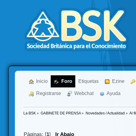
  Inicio
  Foro
Etiquetas
  Ezine
  Registrarse
  Webchat
  Ayuda
La BSK
»
GABINETE DE PRENSA
»
Novedades / Actualidad
»
Al f
Páginas: [
1
]
Ir Abajo