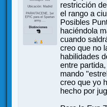
restricción d
Ubicación: Madrid
el rango a c
PARAITACENE, 1er
EPIC para el Spartan
Posibles Punt
army.....
Distinciones
haciéndola m
cuando saldrá
creo que no l
habilidades d
entre partida
mando "estrel
creo que yo 
hecho por ju