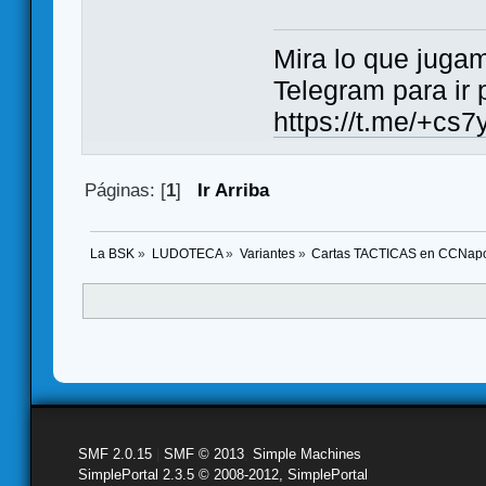
Mira lo que jugamos..
Telegram para ir 
https://t.me/+
Páginas: [
1
]
Ir Arriba
La BSK
»
LUDOTECA
»
Variantes
»
Cartas TACTICAS en CCNapo
SMF 2.0.15
|
SMF © 2013
,
Simple Machines
SimplePortal 2.3.5 © 2008-2012, SimplePortal