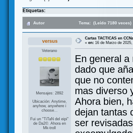
Etiquetas:
Autor
Tema: (Leído 7180 veces)
Cartas TACTICAS en CCNa
versus
«
en:
16 de Marzo de 2025,
Veterano
En general a 
dado que aña
que no contem
mas diverso y
Mensajes: 2892
Ahora bien, 
Ubicación: Anytime,
anyhow, anywhere i
dejan tantas
choose...
Fui un "TiTaN del eipi"
ser revisadas
de Da2©. Ahora en
Mk-troll