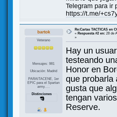
Telegram para ir 
https://t.me/+
Re:Cartas TACTICAS en C
bartok
«
Respuesta #2 en:
28 de A
»
Veterano
Hay un usuar
testeando una
Mensajes: 981
Honor en Bor
Ubicación: Madrid
que probarla
PARAITACENE, 1er
EPIC para el Spartan
gusta que al
army.....
Distinciones
tengan vario
Reserve.