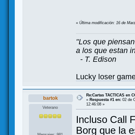
«
Última modificación: 16 de Mar
"Los que piensan
a los que estan i
- T. Edison
Lucky loser gam
Re:Cartas TACTICAS en C
bartok
«
Respuesta #1 en:
02 de O
12:46:08 »
Veterano
Incluso Call
Borg que la e
Mensajes: 981