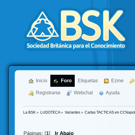
  Inicio
  Foro
Etiquetas
  Ezine
  Registrarse
  Webchat
  Ayuda
La BSK
»
LUDOTECA
»
Variantes
»
Cartas TACTICAS en CCNapol
Páginas: [
1
]
Ir Abajo