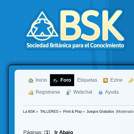
  Inicio
  Foro
Etiquetas
  Ezine
  Registrarse
  Webchat
  Ayuda
La BSK
»
TALLERES
»
Print & Play
»
Juegos Gratuitos 
(Moderado
Páginas: [
1
]
Ir Abajo