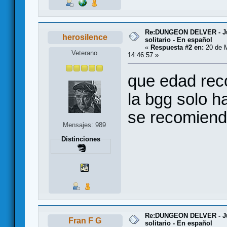
Re:DUNGEON DELVER - Ju
herosilence
solitario - En español
«
Respuesta #2 en:
20 de 
Veterano
14:46:57 »
que edad rec
la bgg solo h
se recomiend
Mensajes: 989
Distinciones
Re:DUNGEON DELVER - Ju
Fran F G
solitario - En español