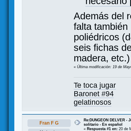
necesario 
Además del r
falta también
poliédricos (d
seis fichas 
madera, etc.)
«
Última modificación: 19 de May
Te toca jugar
Baronet #94
gelatinosos
Re:DUNGEON DELVER - Ju
Fran F G
solitario - En español
«
Respuesta #1 en:
20 de 