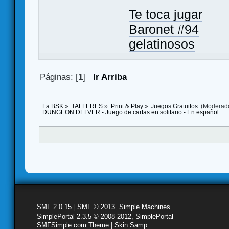
Te toca jugar
Baronet #94
gelatinosos
Páginas: [
1
]
Ir Arriba
La BSK
»
TALLERES
»
Print & Play
»
Juegos Gratuitos 
(Moderad
DUNGEON DELVER - Juego de cartas en solitario - En español
SMF 2.0.15
|
SMF © 2013
,
Simple Machines
SimplePortal 2.3.5 © 2008-2012, SimplePortal
SMFSimple.com Theme | Skin Samp