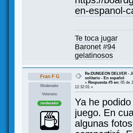
en-espanol-c
Te toca jugar
Baronet #94
gelatinosos
Re:DUNGEON DELVER - Ju
Fran F G
solitario - En español
«
Respuesta #5 en:
05 de J
Moderador
12:32:01 »
Veterano
Ya he podido 
juego. En cu
algunas fotos 