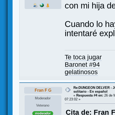
con mi hija d
Cuando lo hay
intentaré expl
Te toca jugar
Baronet #94
gelatinosos
Re:DUNGEON DELVER - Ju
Fran F G
solitario - En español
«
Respuesta #4 en:
26 de 
Moderador
07:23:02 »
Veterano
Cita de: Fran 