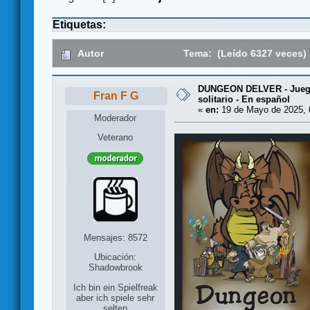
Etiquetas:
Autor
Tema: (Leído 6327 veces)
DUNGEON DELVER - Juego
Fran F G
solitario - En español
«
en:
19 de Mayo de 2025, 
Moderador
Veterano
Mensajes: 8572
Ubicación:
Shadowbrook
Ich bin ein Spielfreak
aber ich spiele sehr
selten