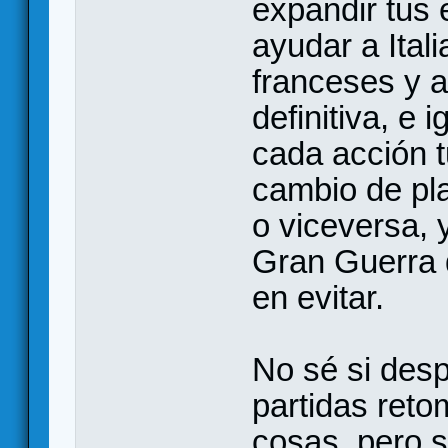
expandir tus 
ayudar a Itali
franceses y a
definitiva, e
cada acción 
cambio de pl
o viceversa, 
Gran Guerra 
en evitar.
No sé si des
partidas reto
cosas, pero s