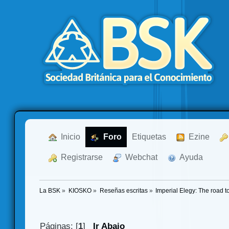
  Inicio
  Foro
Etiquetas
  Ezine
  Registrarse
  Webchat
  Ayuda
La BSK
»
KIOSKO
»
Reseñas escritas
»
Imperial Elegy: The road 
Páginas: [
1
]
Ir Abajo