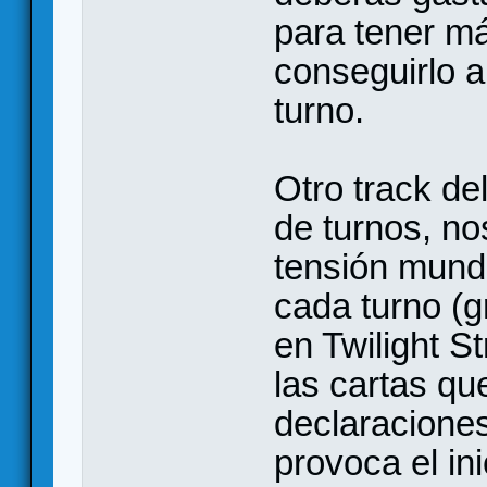
para tener m
conseguirlo al
turno.
Otro track de
de turnos, no
tensión mundi
cada turno (g
en Twilight S
las cartas qu
declaraciones
provoca el in