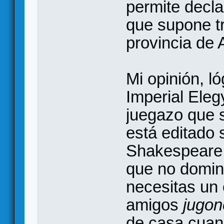
permite decla
que supone tr
provincia de 
Mi opinión, l
Imperial Eleg
juegazo que s
está editado 
Shakespeare 
que no domi
necesitas un 
amigos
jugon
de casa cuand