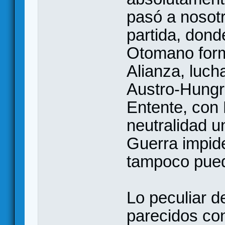
pasó a nosot
partida, dond
Otomano form
Alianza, luch
Austro-Hungrí
Entente, con 
neutralidad u
Guerra impide
tampoco pued
Lo peculiar d
parecidos con