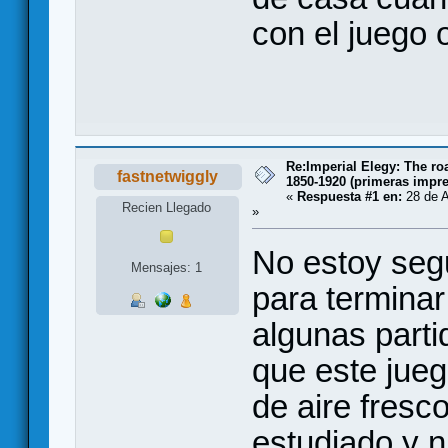
con el juego 
Re:Imperial Elegy: The ro
fastnetwiggly
1850-1920 (primeras impr
«
Respuesta #1 en:
28 de A
Recien Llegado
»
No estoy segu
Mensajes: 1
para termina
algunas parti
que este jue
de aire fresc
estudiado y n