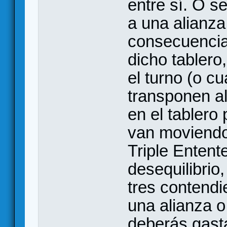
entre sí. O s
a una alianza
consecuencia
dicho tablero,
el turno (o c
transponen al
en el tablero
van moviendo 
Triple Entent
desequilibrio
tres contendi
una alianza o
deberás gast