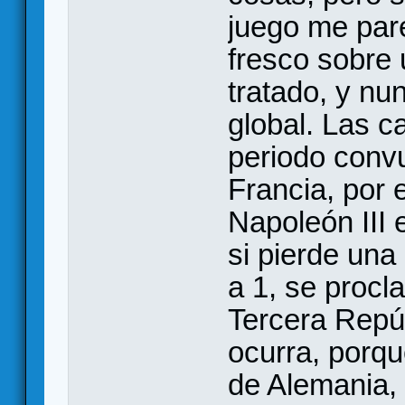
juego me pare
fresco sobre 
tratado, y nu
global. Las c
periodo convu
Francia, por
Napoleón III 
si pierde una
a 1, se procl
Tercera Repúb
ocurra, porqu
de Alemania, 