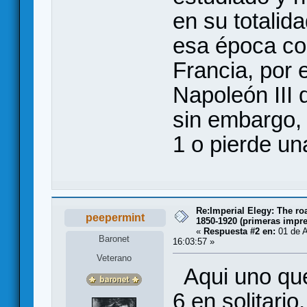
en su totalid
esa época co
Francia, por
Napoleón III 
sin embargo, 
1 o pierde un
Re:Imperial Elegy: The ro
peepermint
1850-1920 (primeras impr
«
Respuesta #2 en:
01 de A
Baronet
16:03:57 »
Veterano
Aqui uno que
6 en solitario