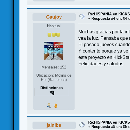
Re:HISPANIA en KICK
Gaujoy
«
Respuesta #4 en:
04 d
Habitual
Muchas gracias por la in
vea la luz. Pensaba que 
El pasado jueves cuando 
Y contento porque ya se h
este proyecto en KickStar
Felicidades y saludos.
Mensajes: 152
Ubicación: Molins de
Rei (Barcelona)
Distinciones
Re:HISPANIA en KICK
jainibe
«
Respuesta #5 en:
05 d