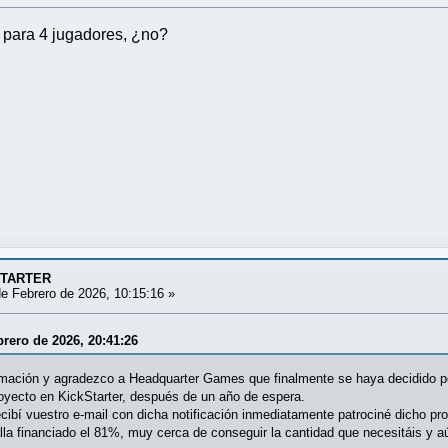
 para 4 jugadores, ¿no?
STARTER
e Febrero de 2026, 10:15:16 »
brero de 2026, 20:41:26
rmación y agradezco a Headquarter Games que finalmente se haya decidido po
royecto en KickStarter, después de un año de espera.
ibí vuestro e-mail con dicha notificación inmediatamente patrociné dicho pr
la financiado el 81%, muy cerca de conseguir la cantidad que necesitáis y aún