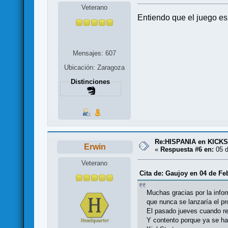
Veterano
Entiendo que el juego es
Mensajes: 607
Ubicación: Zaragoza
Distinciones
Re:HISPANIA en KICK
Erwin
«
Respuesta #6 en:
05 d
Veterano
Cita de: Gaujoy en 04 de Fe
Muchas gracias por la info
que nunca se lanzaría el p
El pasado jueves cuando rec
Y contento porque ya se hal