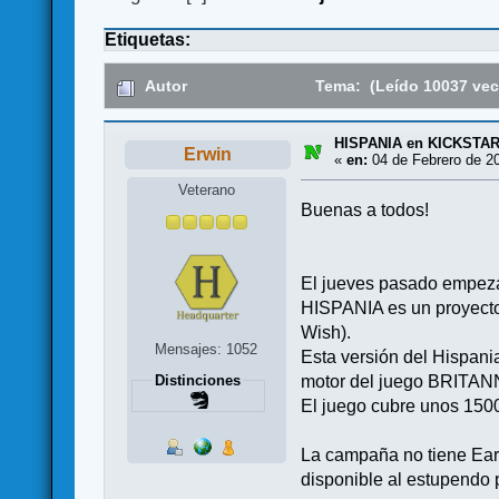
Etiquetas:
Autor
Tema: (Leído 10037 vec
HISPANIA en KICKSTA
Erwin
«
en:
04 de Febrero de 20
Veterano
Buenas a todos!
El jueves pasado empez
HISPANIA es un proyecto 
Wish).
Mensajes: 1052
Esta versión del Hispani
Distinciones
motor del juego BRITANNI
El juego cubre unos 1500
La campaña no tiene Early
disponible al estupendo 