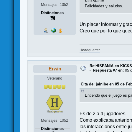
KickStarter.
Mensajes: 1052
Felicidades y saludos.
Distinciones
Un placer informar y grac
Creo que por lo que que
Headquarter
Re:HISPANIA en KICK
Erwin
«
Respuesta #7 en:
05 d
Veterano
Cita de: jainibe en 05 de Fe
Entiendo que el juego es p
Es de 2 a 4 jugadores.
Como explicaba anteriorm
Mensajes: 1052
las interacciones entre j
Distinciones