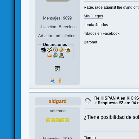
Rage, rage against the dying of t
Mis Juegos
Mensajes: 9699
tienda 4dados
Ubicación: Barcelona
4dados en Facebook
Ad astra, ad infinitum
Baronet
Distinciones
Re:HISPANIA en KICK
aldgard
«
Respuesta #2 en:
04 d
Veterano
¿Tiene posibilidad de sol
Tigrera
Mensajes: 1030