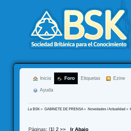
  Inicio
  Foro
Etiquetas
  Ezine
  Ayuda
La BSK
»
GABINETE DE PRENSA
»
Novedades / Actualidad
»
Páginas: [
1
]
2
>>
Ir Abajo