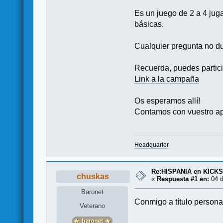
Es un juego de 2 a 4 jug
básicas.
Cualquier pregunta no du
Recuerda, puedes partici
Link a la campaña
Os esperamos allí!
Contamos con vuestro ap
Headquarter
Re:HISPANIA en KICK
chuskas
«
Respuesta #1 en:
04 d
Baronet
Conmigo a título personal
Veterano