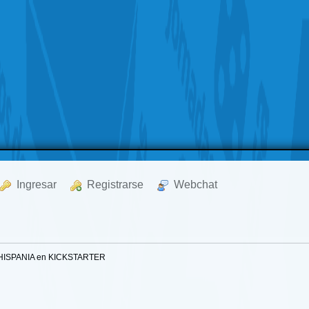
  Ingresar
  Registrarse
  Webchat
HISPANIA en KICKSTARTER