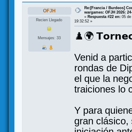
Re:[Francia / Burdeos] C
OFJH
wargames: OFJH 2026: 24
«
Respuesta #22 en:
05 de 
Recien Llegado
19:32:52 »
♟️🌍 𝗧𝗼𝗿𝗻𝗲
Mensajes: 33
Venid a parti
rondas de Dip
el que la neg
traiciones lo
Y para quiene
gran clásico,
iniciación an