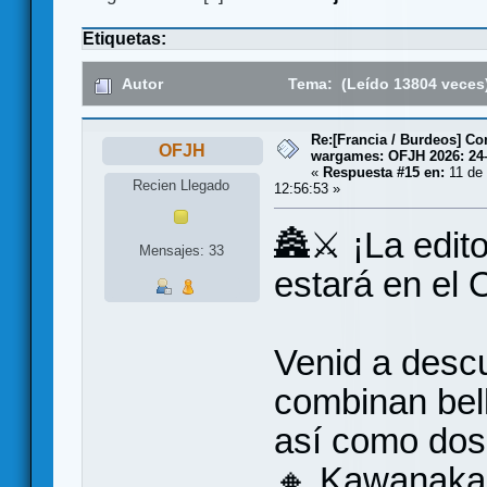
Etiquetas:
Autor
Tema: (Leído 13804 veces
Re:[Francia / Burdeos] C
OFJH
wargames: OFJH 2026: 24
«
Respuesta #15 en:
11 de
Recien Llegado
12:56:53 »
🏯⚔️ ¡La edit
Mensajes: 33
estará en el
Venid a descu
combinan belle
así como do
🔸 Kawanakaj