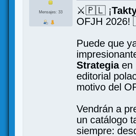
⚔️🇵🇱 ¡
Takty
Mensajes: 33
OFJH 2026! 
Puede que ya
impresionant
Strategia
en 
editorial pol
motivo del O
Vendrán a pr
un catálogo t
siempre: des