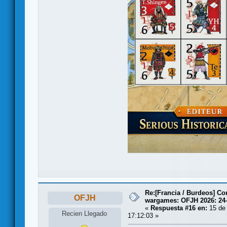
Re:[Francia / Burdeos] C
OFJH
wargames: OFJH 2026: 24
«
Respuesta #16 en:
15 de
Recien Llegado
17:12:03 »