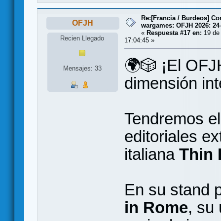
Re:[Francia / Burdeos] C
OFJH
wargames: OFJH 2026: 24
«
Respuesta #17 en:
19 de
Recien Llegado
17:04:45 »
🌍🎲 ¡El OFJH
Mensajes: 33
dimensión int
Tendremos el 
editoriales ex
italiana
Thin
En su stand 
in Rome
, su