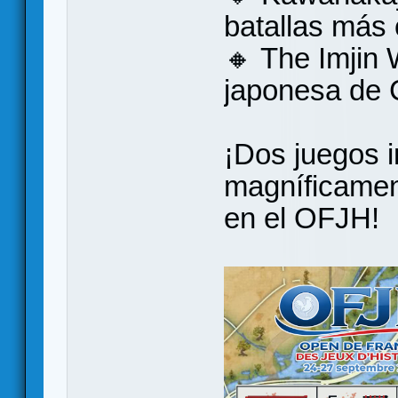
batallas más 
🔸 The Imjin 
japonesa de C
¡Dos juegos i
magníficament
en el OFJH!