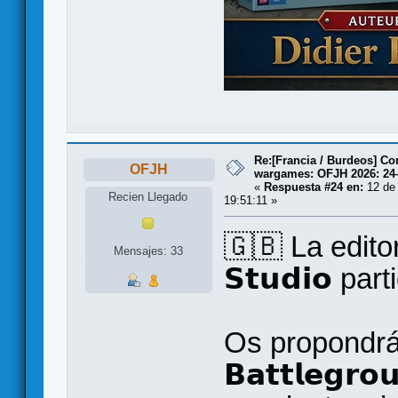
Re:[Francia / Burdeos] C
OFJH
wargames: OFJH 2026: 24
«
Respuesta #24 en:
12 de 
Recien Llegado
19:51:11 »
🇬🇧 La editori
Mensajes: 33
𝗦𝘁𝘂𝗱𝗶𝗼 p
Os propondrá
𝗕𝗮𝘁𝘁𝗹𝗲𝗴𝗿𝗼