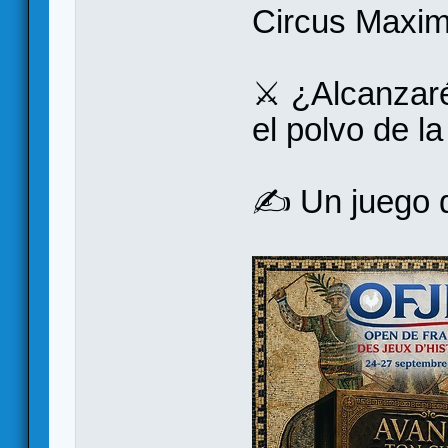
Circus Maxim
⚔️ ¿Alcanzaré
el polvo de l
✍️ Un juego 