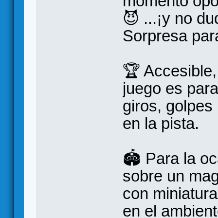
momento opor
😈 ...¡y no d
Sorpresa para
🏆 Accesible, 
juego es para
giros, golpes
en la pista.
🏟️ Para la o
sobre un mag
con miniatura
en el ambient