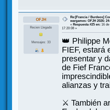
Re:[Francia / Burdeos] C
OFJH
wargames: OFJH 2026: 24
«
Respuesta #25 en:
16 de 
Recien Llegado
17:20:08 »
👑 Philippe M
Mensajes: 33
FIEF, estará
presentar y d
de Fief Franc
imprescindibl
alianzas y tr
⚔️ También ar