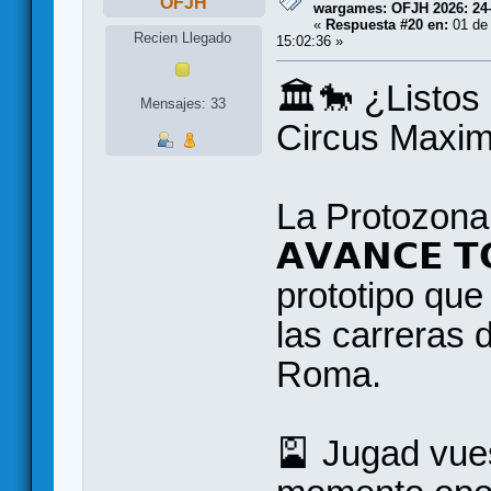
OFJH
wargames: OFJH 2026: 24
«
Respuesta #20 en:
01 de 
Recien Llegado
15:02:36 »
🏛️🐎 ¿Listos
Mensajes: 33
Circus Maxi
La Protozona
𝗔𝗩𝗔𝗡𝗖𝗘 𝗧
prototipo qu
las carreras 
Roma.
🎴 Jugad vues