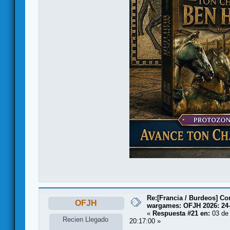
Re:[Francia / Burdeos] C
OFJH
wargames: OFJH 2026: 24
«
Respuesta #21 en:
03 de 
Recien Llegado
20:17:00 »