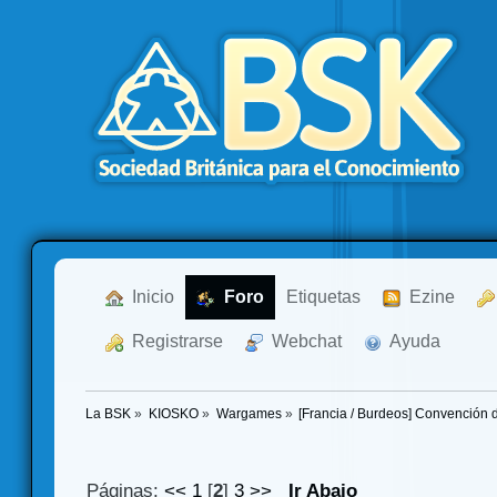
  Inicio
  Foro
Etiquetas
  Ezine
  Registrarse
  Webchat
  Ayuda
La BSK
»
KIOSKO
»
Wargames
»
[Francia / Burdeos] Convención
Páginas:
<<
1
[
2
]
3
>>
Ir Abajo