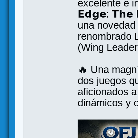
excelente e in
𝗘𝗱𝗴𝗲: 𝗧𝗵𝗲 
una novedad 
renombrado 
(Wing Leader
🔥 Una magní
dos juegos qu
aficionados 
dinámicos y o