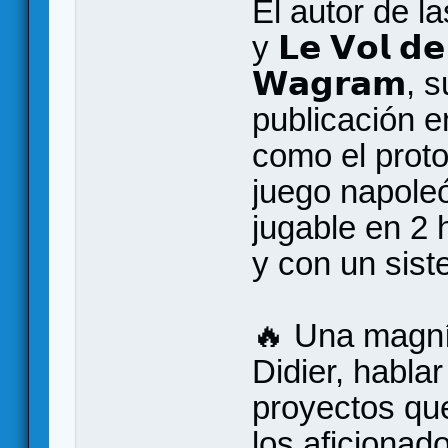
El autor de las 
y 𝗟𝗲 𝗩𝗼𝗹 𝗱
𝗪𝗮𝗴𝗿𝗮𝗺,
publicación 
como el proto
juego napoleó
jugable en 2
y con un sis
🔥 Una magní
Didier, habla
proyectos qu
los aficionado