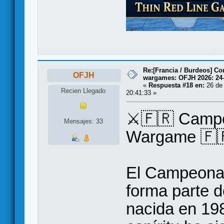
Re:[Francia / Burdeos] C
OFJH
wargames: OFJH 2026: 24
«
Respuesta #18 en:
26 de
Recien Llegado
20:41:33 »
⚔️🇫🇷 Campe
Mensajes: 33
Wargame 🇫
El Campeona
forma parte d
nacida en 19