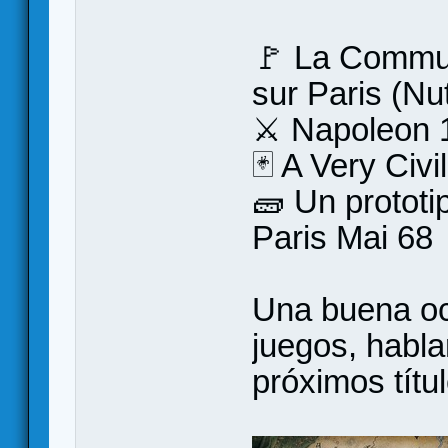
🚩 La Commun
sur Paris (Nu
⚔️ Napoleon 
🃏 A Very Ci
🧱 Un protot
Paris Mai 68
Una buena oc
juegos, habla
próximos títul