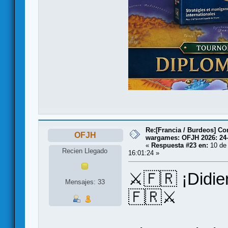
Re:[Francia / Burdeos] C
OFJH
wargames: OFJH 2026: 24
«
Respuesta #23 en:
10 de 
Recien Llegado
16:01:24 »
⚔️🇫🇷 ¡Didi
Mensajes: 33
🇫🇷⚔️