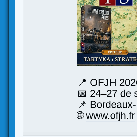
📍 OFJH 202
📅 24–27 de 
📌 Bordeaux
🌐
www.ofjh.fr