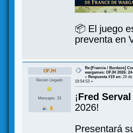
📦 El juego e
preventa en
V
Re:[Francia / Burdeos] C
OFJH
wargames: OFJH 2026: 24
«
Respuesta #19 en:
29 de
Recien Llegado
19:54:53 »
¡
Fred Serval
Mensajes: 33
2026!
Presentará s