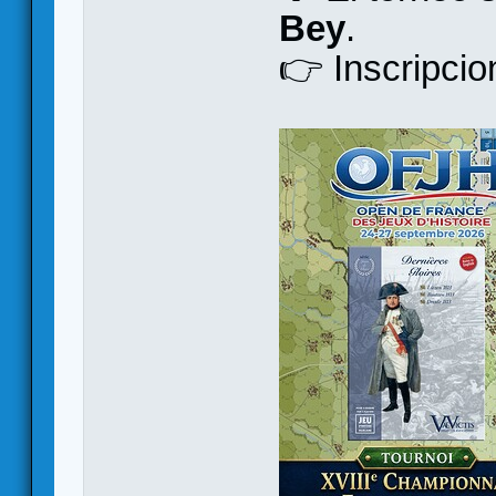
Bey
.
👉 Inscripci