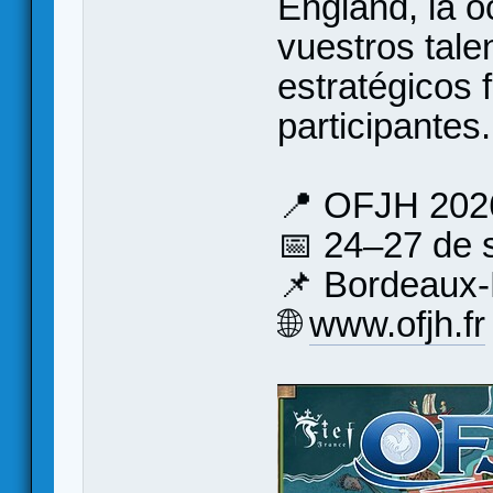
England, la o
vuestros tale
estratégicos 
participantes.
📍 OFJH 202
📅 24–27 de 
📌 Bordeaux
🌐
www.ofjh.fr