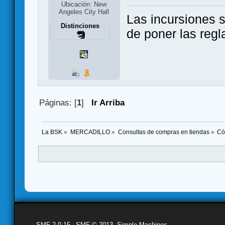
Ubicación: New
Angeles City Hall
Las incursiones s
Distinciones
de poner las regl
Páginas: [
1
]
Ir Arriba
La BSK
»
MERCADILLO
»
Consultas de compras en tiendas
»
Có
SMF 2.0.15
|
SMF © 2013
,
Simple Machines