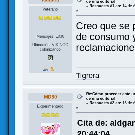
de una editorial
«
Respuesta #1 en:
14 de A
Veterano
»
Creo que se p
de consumo y
Mensajes: 1030
reclamacione
Ubicación: VIKINGO
colonizando
Tigrera
Re:Cómo proceder ante un 
MD80
de una editorial
«
Respuesta #2 en:
15 de A
Experimentado
»
Cita de: aldga
20:44:04