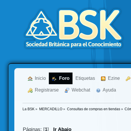
  Inicio
  Foro
Etiquetas
  Ezine
  Registrarse
  Webchat
  Ayuda
La BSK
»
MERCADILLO
»
Consultas de compras en tiendas
»
Cóm
Páginas: [
1
]
Ir Abajo