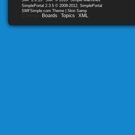
SimplePortal 2.3.5 © 2008-2012, SimplePortal
SMFSimple.com Theme | Skin Samp
Sitemap:
Boards
|
Topics
|
XML