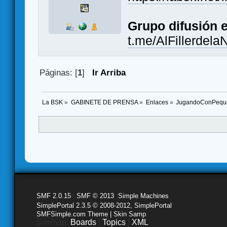
Grupo difusión 
t.me/AlFillerdela
Páginas: [
1
]
Ir Arriba
La BSK
»
GABINETE DE PRENSA
»
Enlaces
»
JugandoConPeques 
SMF 2.0.15
|
SMF © 2013
,
Simple Machines
SimplePortal 2.3.5 © 2008-2012, SimplePortal
SMFSimple.com Theme | Skin Samp
Sitemap:
Boards
|
Topics
|
XML