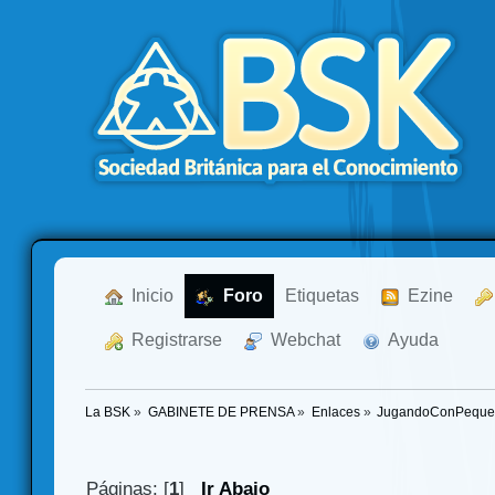
  Inicio
  Foro
Etiquetas
  Ezine
  Registrarse
  Webchat
  Ayuda
La BSK
»
GABINETE DE PRENSA
»
Enlaces
»
JugandoConPeques -
Páginas: [
1
]
Ir Abajo