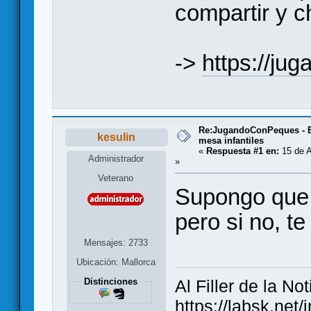
compartir y ch
->
https://ju
Re:JugandoConPeques - B
kesulin
mesa infantiles
«
Respuesta #1 en:
15 de A
Administrador
»
Veterano
Supongo que
pero si no, t
Mensajes: 2733
Ubicación: Mallorca
Distinciones
Al Filler de la Not
https://labsk.ne