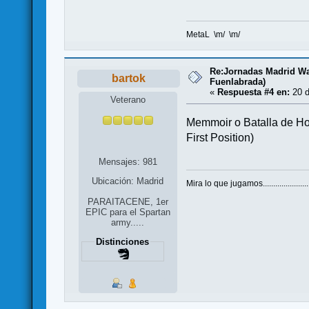
MetaL \m/ \m/
Re:Jornadas Madrid War
bartok
Fuenlabrada)
«
Respuesta #4 en:
20 d
Veterano
Memmoir o Batalla de Hot
First Position)
Mensajes: 981
Ubicación: Madrid
Mira lo que jugamos.......................
PARAITACENE, 1er
EPIC para el Spartan
army.....
Distinciones