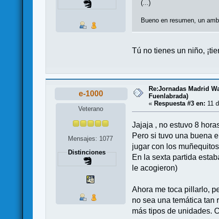
(...)
Bueno en resumen, un ambi
Tú no tienes un niño, ¡t
Re:Jornadas Madrid War
e-1000
Fuenlabrada)
«
Respuesta #3 en:
11 d
Veterano
Jajaja , no estuvo 8 hor
Pero si tuvo una buena 
Mensajes: 1077
jugar con los muñequitos 
Distinciones
En la sexta partida estab
le acogieron)
Ahora me toca pillarlo, p
no sea una temática tan 
más tipos de unidades. 