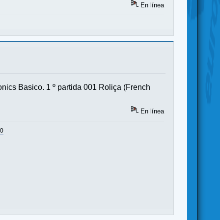
En línea
ics Basico. 1 º partida 001 Roliça (French
En línea
U0