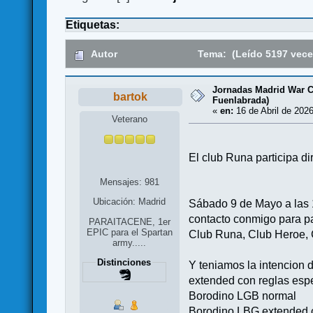
Etiquetas:
Autor
Tema: (Leído 5197 vece
Jornadas Madrid War Co
bartok
Fuenlabrada)
«
en:
16 de Abril de 2026
Veterano
El club Runa participa d
Mensajes: 981
Ubicación: Madrid
Sábado 9 de Mayo a las 10
contacto conmigo para pa
PARAITACENE, 1er
EPIC para el Spartan
Club Runa, Club Heroe, 
army.....
Distinciones
Y teniamos la intencion
extended con reglas espe
Borodino LGB normal
Borodino LBG extended 