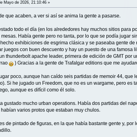
e Mayo de 2026, 21:10:46 »
de que acaben, a ver si así se anima la gente a pasarse.
stado todo el día (en los alrededores hay muchos sitios para po
mesas. Había gente pero no tanta, por lo que se podía jugar 
hecho exhibiciones de esgrima clásica y se paseaba gente de r
r juegos con buen descuento y hay un puesto de una famosa l
n thunderbolt apache leader, primera de edición de GMT por un
arrao
) Gracias a la gente de Trafalgar editions que me ayudaro
 jugar poco, aunque han caído seis partidas de memoir 44, que l
o). Si he jugado un Freedom, que no es un wargame, pero es ta
go, aunque es difícil como él solo.
ha gustado mucho urban operations. Había dos partidas del nap
, habían varios protos que estaban muy chulos.
s de pintado de figuras, en la que había bastante gente y, por 
dillo.