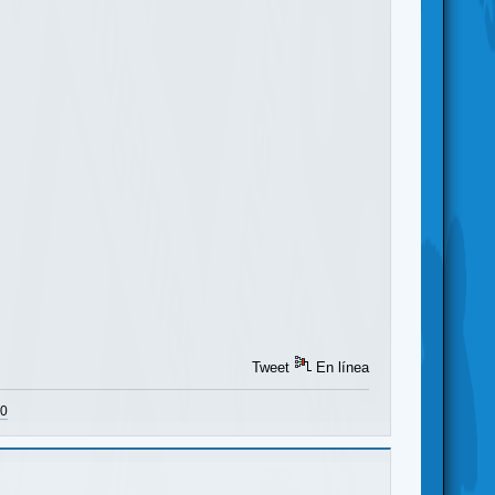
Tweet
En línea
U0