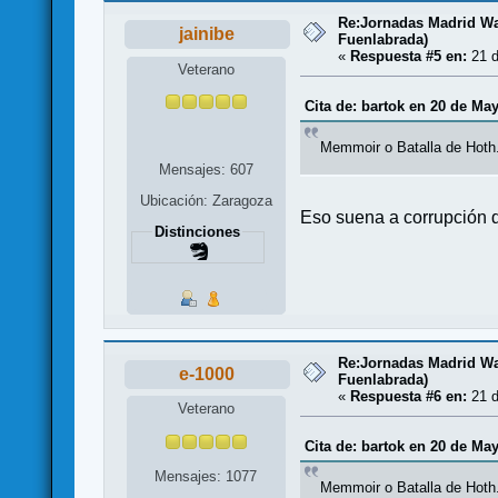
Re:Jornadas Madrid War
jainibe
Fuenlabrada)
«
Respuesta #5 en:
21 d
Veterano
Cita de: bartok en 20 de Ma
Memmoir o Batalla de Hoth.
Mensajes: 607
Ubicación: Zaragoza
Eso suena a corrupción
Distinciones
Re:Jornadas Madrid War
e-1000
Fuenlabrada)
«
Respuesta #6 en:
21 d
Veterano
Cita de: bartok en 20 de Ma
Mensajes: 1077
Memmoir o Batalla de Hoth.