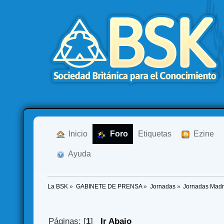
  Inicio
  Foro
Etiquetas
  Ezine
  Ayuda
La BSK
»
GABINETE DE PRENSA
»
Jornadas
»
Jornadas Madri
Páginas: [
1
]
Ir Abajo