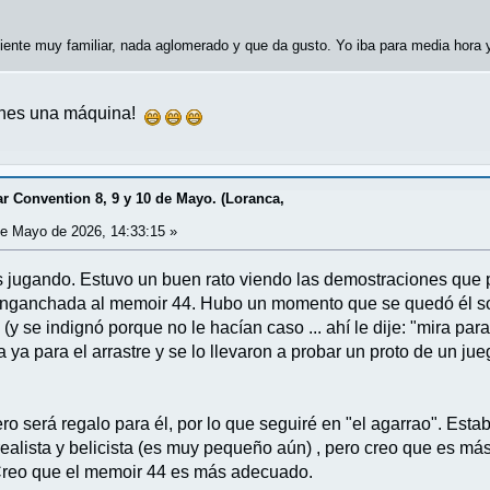
ente muy familiar, nada aglomerado y que da gusto. Yo iba para media hora
ienes una máquina!
 Convention 8, 9 y 10 de Mayo. (Loranca,
e Mayo de 2026, 14:33:15 »
as jugando. Estuvo un buen rato viendo las demostraciones que 
enganchada al memoir 44. Hubo un momento que se quedó él sol
(y se indignó porque no le hacían caso ... ahí le dije: "mira pa
a ya para el arrastre y se lo llevaron a probar un proto de un j
ero será regalo para él, por lo que seguiré en "el agarrao". Est
realista y belicista (es muy pequeño aún) , pero creo que es m
Creo que el memoir 44 es más adecuado.