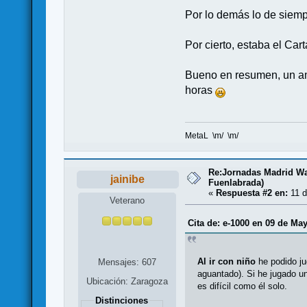
Por lo demás lo de siempr
Por cierto, estaba el Ca
Bueno en resumen, un am
horas
MetaL \m/ \m/
Re:Jornadas Madrid War
jainibe
Fuenlabrada)
«
Respuesta #2 en:
11 d
Veterano
Cita de: e-1000 en 09 de Ma
Al ir con niño
he podido ju
Mensajes: 607
aguantado). Si he jugado u
Ubicación: Zaragoza
es difícil como él solo.
Distinciones