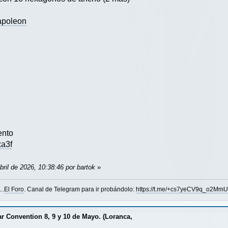
Napoleon
ento
xa3f
bril de 2026, 10:38:46 por bartok
»
..
El Foro
. Canal de Telegram para ir probándolo:
https://t.me/+cs7yeCV9q_o2Mm
 Convention 8, 9 y 10 de Mayo. (Loranca,