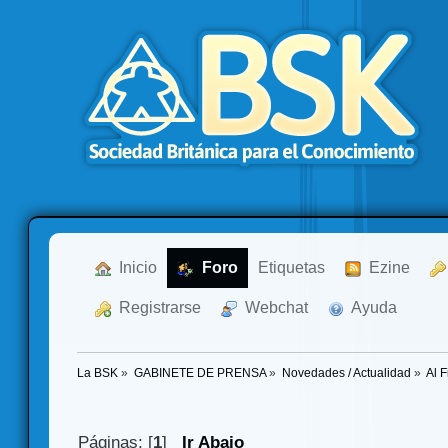
  Inicio
  Foro
Etiquetas
  Ezine
  Registrarse
  Webchat
  Ayuda
La BSK
»
GABINETE DE PRENSA
»
Novedades / Actualidad
»
Al F
Páginas: [
1
]
Ir Abajo