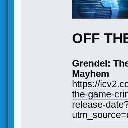
OFF TH
Grendel: Th
Mayhem
https://icv2.
the-game-cri
release-date
utm_source=