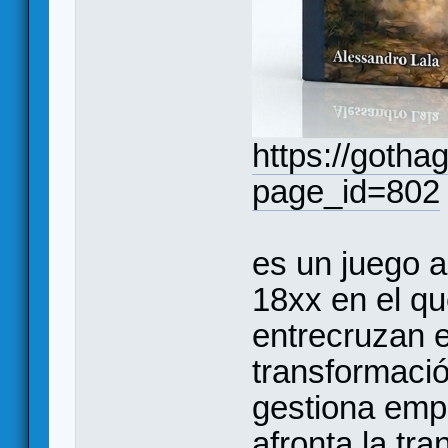
https://goth
page_id=802
es un juego 
18xx en el que
entrecruzan e
transformación
gestiona emp
afronta la tra