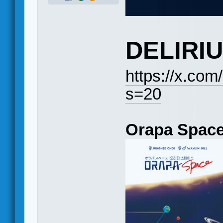
DELIRI
https://x.co
s=20
Orapa Spac