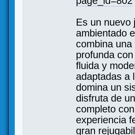
page_id=802
Es un nuevo j
ambientado en
combina una 
profunda con
fluida y mode
adaptadas a l
domina un si
disfruta de u
completo con 
experiencia f
gran rejugabil