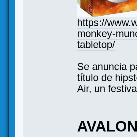
https://www.
monkey-munc
tabletop/
Se anuncia pa
título de hi
Air, un festiv
AVALON