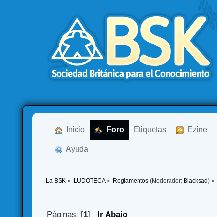
  Inicio
  Foro
Etiquetas
  Ezine
  Ayuda
La BSK
»
LUDOTECA
»
Reglamentos
(Moderador:
Blacksad
) »
Páginas: [
1
]
Ir Abajo