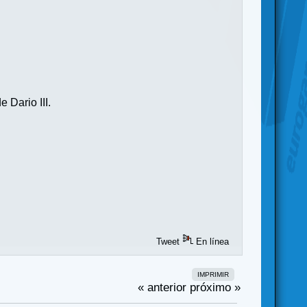
 Dario III.
Tweet
En línea
IMPRIMIR
« anterior
próximo »