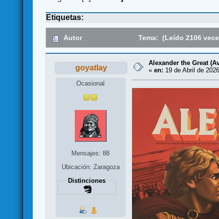
Etiquetas:
Autor
Tema: (Leído 2106 vece
Alexander the Great (A
goyatlay
«
en:
19 de Abril de 2026
Ocasional
Mensajes: 88
Ubicación: Zaragoza
Distinciones