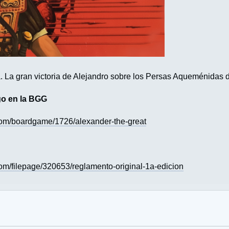
 La gran victoria de Alejandro sobre los Persas Aqueménidas de
go en la BGG
com/boardgame/1726/alexander-the-great
om/filepage/320653/reglamento-original-1a-edicion