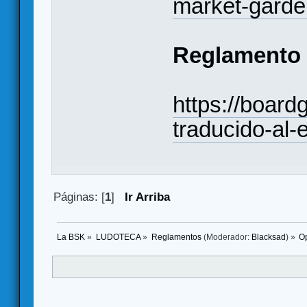
market-garden
Reglamento
https://boar
traducido-al-
Páginas: [
1
]
Ir Arriba
La BSK
»
LUDOTECA
»
Reglamentos
(Moderador:
Blacksad
) »
Op