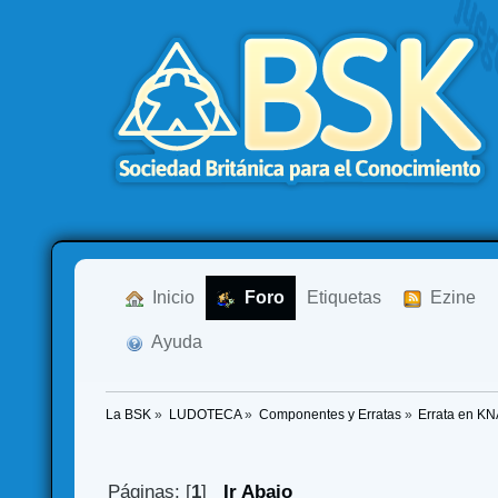
  Inicio
  Foro
Etiquetas
  Ezine
  Ayuda
La BSK
»
LUDOTECA
»
Componentes y Erratas
»
Errata en KN
Páginas: [
1
]
Ir Abajo