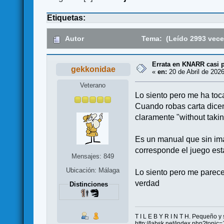
Etiquetas:
Autor
Tema: (Leído 2993 vece
Errata en KNARR casi 
gekkonidae
«
en:
20 de Abril de 2026
Veterano
Lo siento pero me ha to
Cuando robas carta dicen 
claramente "without takin
Es un manual que sin imá
corresponde el juego está
Mensajes: 849
Ubicación: Málaga
Lo siento pero me parec
verdad
Distinciones
T I L E B Y R I N T H. Pequeño y s
http://labsk.net/index.php?topic