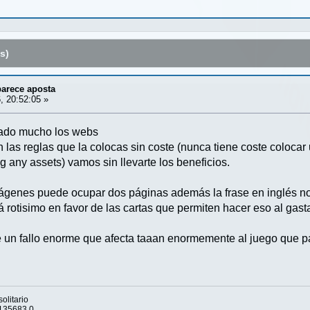
s)
parece aposta
, 20:52:05 »
cado mucho los webs
las reglas que la colocas sin coste (nunca tiene coste colocar 
g any assets) vamos sin llevarte los beneficios.
genes puede ocupar dos páginas además la frase en inglés no 
 rotisimo en favor de las cartas que permiten hacer eso al gasta
e un fallo enorme que afecta taaan enormemente al juego que p
olitario
=135683.0