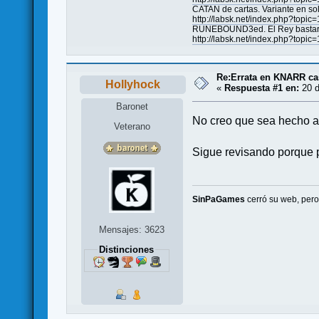
CATAN de cartas. Variante en sol
http://labsk.net/index.php?topic
RUNEBOUND3ed. El Rey bastardo.
http://labsk.net/index.php?topic
Re:Errata en KNARR ca
Hollyhock
«
Respuesta #1 en:
20 d
Baronet
No creo que sea hecho ap
Veterano
Sigue revisando porque 
SinPaGames
cerró su web, per
Mensajes: 3623
Distinciones