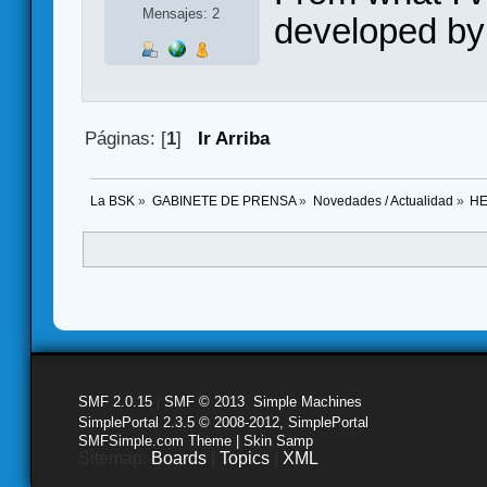
Mensajes: 2
developed b
Páginas: [
1
]
Ir Arriba
La BSK
»
GABINETE DE PRENSA
»
Novedades / Actualidad
»
HE
SMF 2.0.15
|
SMF © 2013
,
Simple Machines
SimplePortal 2.3.5 © 2008-2012, SimplePortal
SMFSimple.com Theme | Skin Samp
Sitemap:
Boards
|
Topics
|
XML