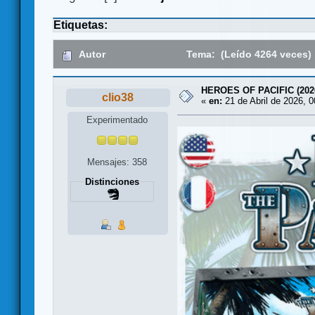
Etiquetas:
Autor
Tema: (Leído 4264 veces)
HEROES OF PACIFIC (202
clio38
«
en:
21 de Abril de 2026, 0
Experimentado
Mensajes: 358
Distinciones