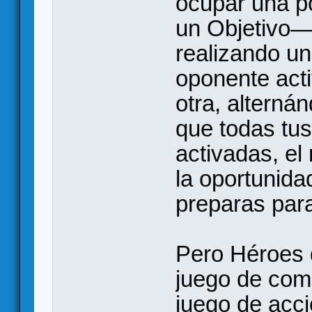
ocupar una po
un Objetivo—
realizando un
oponente act
otra, alterná
que todas tu
activadas, el
la oportunida
preparas para
Pero Héroes d
juego de com
juego de acci