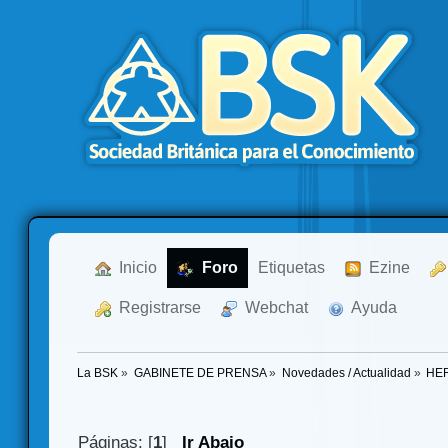
  Inicio
  Foro
Etiquetas
  Ezine
  Registrarse
  Webchat
  Ayuda
La BSK
»
GABINETE DE PRENSA
»
Novedades / Actualidad
»
HER
Páginas: [
1
]
Ir Abajo