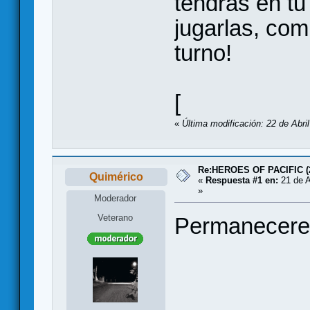
tendrás en t
jugarlas, co
turno!
[
«
Última modificación: 22 de Abril
Re:HEROES OF PACIFIC (
Quimérico
«
Respuesta #1 en:
21 de A
»
Moderador
Veterano
Permanecerem