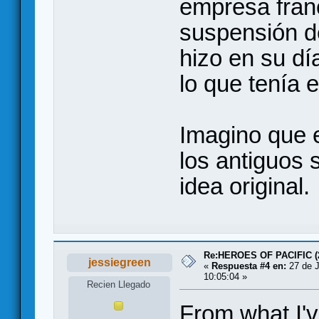
empresa fran
suspensión d
hizo en su dí
lo que tenía 
Imagino que 
los antiguos s
idea original.
Re:HEROES OF PACIFIC (
jessiegreen
«
Respuesta #4 en:
27 de J
10:05:04 »
Recien Llegado
From what I'