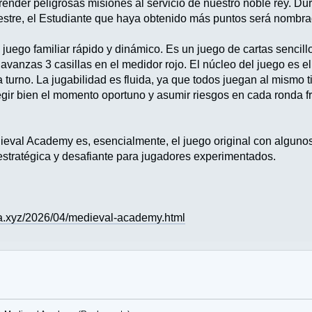
render peligrosas misiones al servicio de nuestro noble rey. Du
mestre, el Estudiante que haya obtenido más puntos será nombrad
uego familiar rápido y dinámico. Es un juego de cartas sencill
, avanzas 3 casillas en el medidor rojo. El núcleo del juego es e
turno. La jugabilidad es fluida, ya que todos juegan al mismo t
gir bien el momento oportuno y asumir riesgos en cada ronda fre
eval Academy es, esencialmente, el juego original con algunos
 estratégica y desafiante para jugadores experimentados.
a.xyz/2026/04/medieval-academy.html