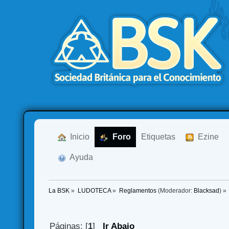
  Inicio
  Foro
Etiquetas
  Ezine
  Ayuda
La BSK
»
LUDOTECA
»
Reglamentos
(Moderador:
Blacksad
) »
Páginas: [
1
]
Ir Abajo