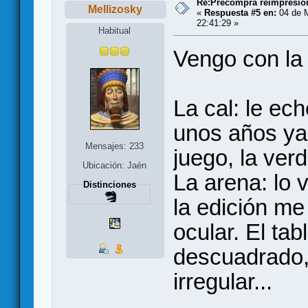
Re:Precompra reimpresión
Mellizosky
«
Respuesta #5 en:
04 de 
22:41:29 »
Habitual
Vengo con la 
La cal: le ec
unos años ya
Mensajes: 233
juego, la ver
Ubicación: Jaén
La arena: lo
Distinciones
la edición m
ocular. El ta
descuadrado, 
irregular...