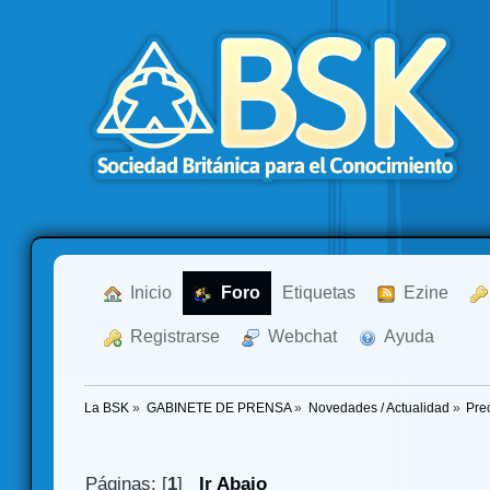
  Inicio
  Foro
Etiquetas
  Ezine
  Registrarse
  Webchat
  Ayuda
La BSK
»
GABINETE DE PRENSA
»
Novedades / Actualidad
»
Pre
Páginas: [
1
]
Ir Abajo