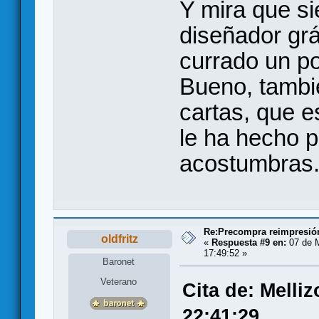
Y mira que si
diseñador grá
currado un p
Bueno, tambié
cartas, que e
le ha hecho pe
acostumbras
Re:Precompra reimpresión
oldfritz
«
Respuesta #9 en:
07 de 
17:49:52 »
Baronet
Veterano
Cita de: Melli
22:41:29