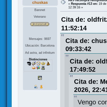
Re:Precompra reimpresión
chuskas
«
Respuesta #13 en:
19 de 
12:39:16 »
Baronet
Veterano
Cita de: oldfri
11:52:14
Mensajes: 9697
Cita de: chus
Ubicación: Barcelona
09:33:42
Ad astra, ad infinitum
Distinciones
Cita de: old
17:49:52
Cita de: M
2026, 22:4
Vengo con 