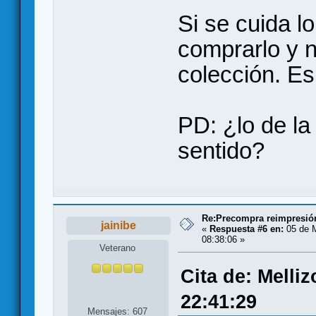
Si se cuida l
comprarlo y no
colección. Es
PD: ¿lo de la
sentido?
Re:Precompra reimpresión
jainibe
«
Respuesta #6 en:
05 de 
08:38:06 »
Veterano
Cita de: Melli
22:41:29
Mensajes: 607