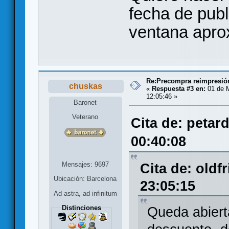
fecha de publ
ventana apr
Re:Precompra reimpresión
chuskas
«
Respuesta #3 en:
01 de 
12:05:46 »
Baronet
Veterano
Cita de: petar
00:40:08
Mensajes: 9697
Cita de: oldfr
Ubicación: Barcelona
23:05:15
Ad astra, ad infinitum
Distinciones
Queda abiert