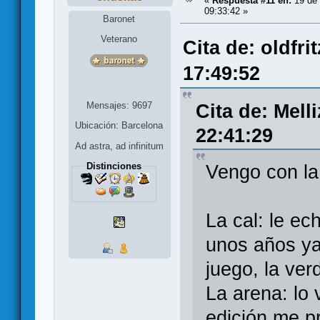
«
Respuesta #11 en:
19 de 
09:33:42 »
Baronet
Veterano
Cita de: oldfr
17:49:52
Mensajes: 9697
Cita de: Mell
Ubicación: Barcelona
22:41:29
Ad astra, ad infinitum
Distinciones
Vengo con la 
La cal: le e
unos años ya
juego, la ve
La arena: lo
edición me p