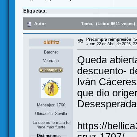
Etiquetas:
Autor
Tema: (Leído 9611 veces)
Precompra reimpresión "S
oldfritz
«
en:
22 de Abril de 2026, 2
Baronet
Queda abiert
Veterano
descuento- de
Iván Cáceres
que dio origen
Desesperadas
Mensajes: 1766
Ubicación: Sevilla
https://belli
Lo que no te mata te
hace más fuerte
cruz-1797/
Distinciones