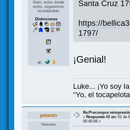
Santa Cruz 17
Alain, estés donde
estés, seguiremos
recordándote
Distinciones
https://bellic
1797/
¡Genial!
Luke... ¡Yo soy la
"Yo, el tocapelot
Re:Precompra reimpresión
petardo
«
Respuesta #2 en:
01 de 
00:40:08 »
Veterano