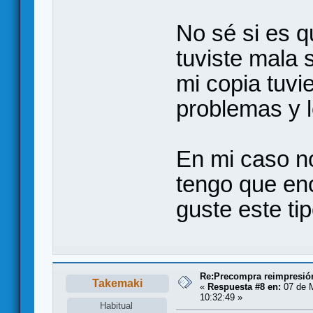
No sé si es q
tuviste mala 
mi copia tuvi
problemas y 
En mi caso n
tengo que enc
guste este ti
Re:Precompra reimpresión
Takemaki
«
Respuesta #8 en:
07 de 
10:32:49 »
Habitual