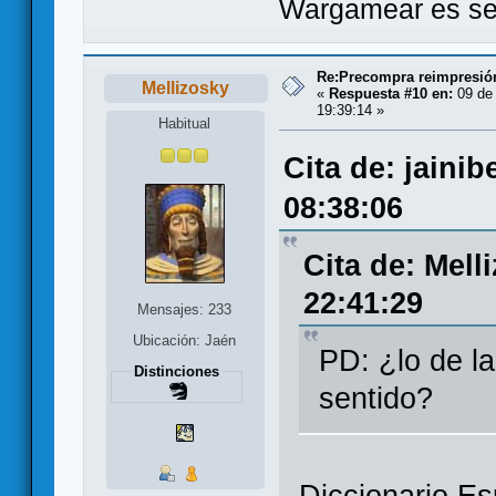
Wargamear es seg
Re:Precompra reimpresión
Mellizosky
«
Respuesta #10 en:
09 de
19:39:14 »
Habitual
Cita de: jaini
08:38:06
Cita de: Mell
22:41:29
Mensajes: 233
Ubicación: Jaén
PD: ¿lo de la
Distinciones
sentido?