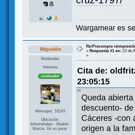
Wargamear es seg
Re:Precompra reimpresión
Miguelón
«
Respuesta #1 en:
23 de A
»
Moderador
Veterano
Cita de: oldfri
23:05:15
Queda abierta
descuento- de 
Mensajes: 10143
Cáceres -con a
Ubicación:
Almendralejo - Madrid -
origen a la fa
Murcia. Un no parar.