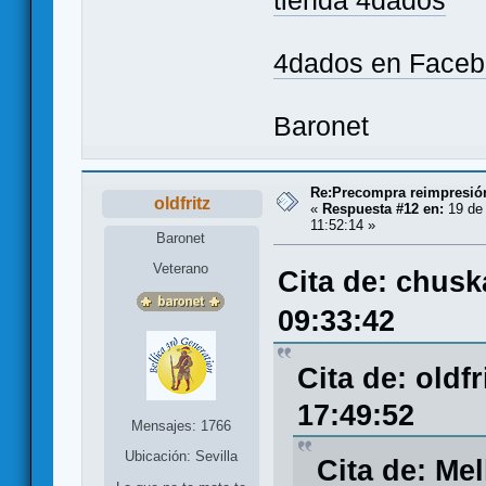
tienda 4dados
4dados en Face
Baronet
Re:Precompra reimpresión
oldfritz
«
Respuesta #12 en:
19 de 
11:52:14 »
Baronet
Veterano
Cita de: chusk
09:33:42
Cita de: oldf
17:49:52
Mensajes: 1766
Ubicación: Sevilla
Cita de: Me