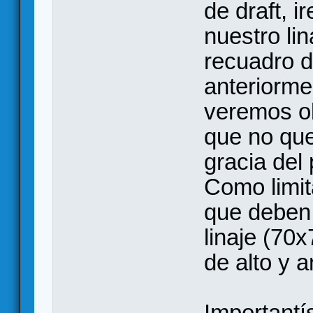
de draft, 
nuestro li
recuadro d
anteriorm
veremos ob
que no que
gracia del 
Como limit
que deben 
linaje (70
de alto y 
Importantí