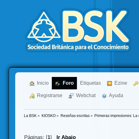
  Inicio
  Foro
Etiquetas
  Ezine
  Registrarse
  Webchat
  Ayuda
La BSK
»
KIOSKO
»
Reseñas escritas
»
Primeras impresiones: La 
Páginas: [
1
]
Ir Abajo