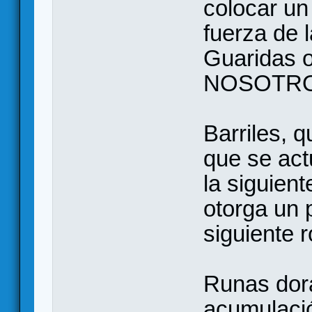
colocar un
fuerza de 
Guaridas 
NOSOTROS
Barriles, q
que se actu
la siguient
otorga un 
siguiente 
Runas dora
acumulaci