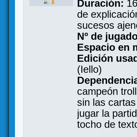
Duración:
16
de explicació
sucesos ajeno
Nº de jugado
Espacio en 
Edición usad
(Iello)
Dependencia
campeón troll
sin las carta
jugar la part
tocho de text