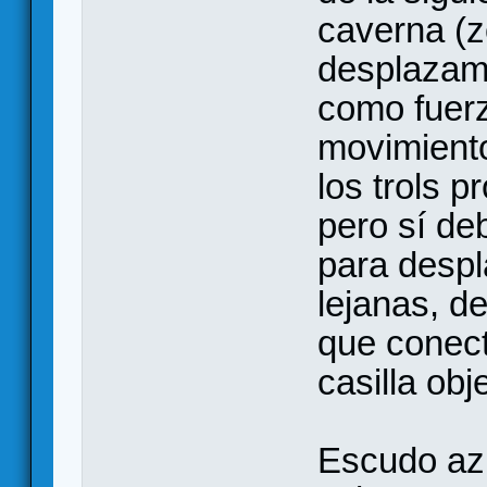
caverna (z
desplazamo
como fuerz
movimiento
los trols 
pero sí de
para despl
lejanas, d
que conect
casilla obj
Escudo azu