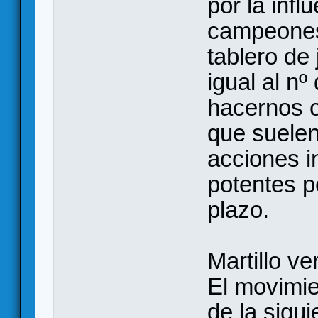
por la infl
campeones 
tablero de
igual al nº
hacernos c
que suele
acciones 
potentes pe
plazo.
Martillo v
El movimie
de la sigu