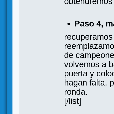
obtendremos 
Paso 4, m
recuperamos c
reemplazamos
de campeones
volvemos a ba
puerta y col
hagan falta,
ronda.
[/list]