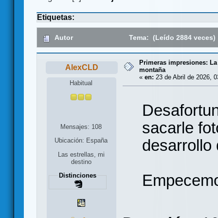
Etiquetas:
Autor
Tema: (Leído 2884 veces)
Primeras impresiones: La 
AlexCLD
montaña
«
en:
23 de Abril de 2026, 0
Habitual
Desafortu
sacarle fo
Mensajes: 108
desarrollo 
Ubicación: España
Las estrellas, mi
destino
Empecemos
Distinciones