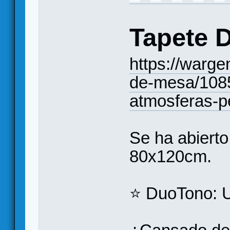
Tapete 
https://warg
de-mesa/1085
atmosferas-p
Se ha abierto
80x120cm.
⭐️ DuoTono: U