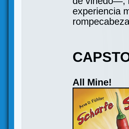
de viñedo—, l
experiencia m
rompecabeza
CAPST
All Mine!