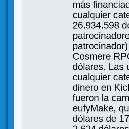
más financiad
cualquier cat
26.934.598 d
patrocinadore
patrocinador).
Cosmere RPG
dólares. Las
cualquier ca
dinero en Ki
fueron la ca
eufyMake, qu
dólares de 1
2.624 dólares