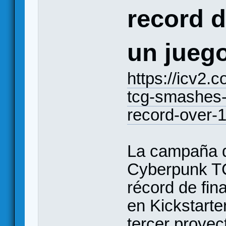
record d
un jueg
https://icv2.
tcg-smashes-t
record-over-1
La campaña de
Cyberpunk TC
récord de fin
en Kickstarte
tercer proyec