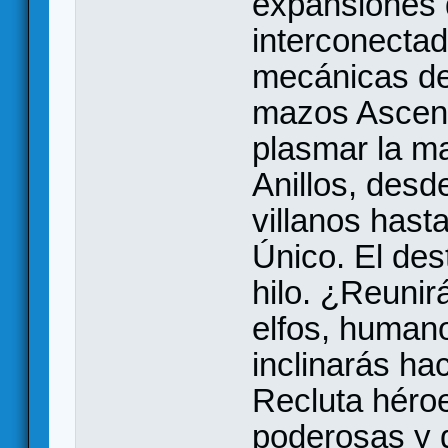
expansiones 
interconectad
mecánicas de
mazos Ascens
plasmar la ma
Anillos, desd
villanos hasta
Único. El de
hilo. ¿Reunir
elfos, human
inclinarás ha
Recluta héroe
poderosas y d