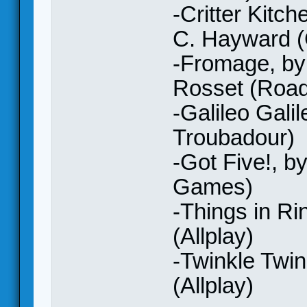
-Critter Kitch
C. Hayward (
-Fromage, by
Rosset (Road
-Galileo Gali
Troubadour)
-Got Five!, b
Games)
-Things in Ri
(Allplay)
-Twinkle Twi
(Allplay)