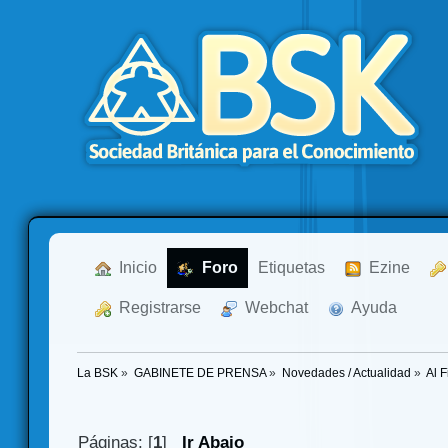
  Inicio
  Foro
Etiquetas
  Ezine
  Registrarse
  Webchat
  Ayuda
La BSK
»
GABINETE DE PRENSA
»
Novedades / Actualidad
»
Al F
Páginas: [
1
]
Ir Abajo