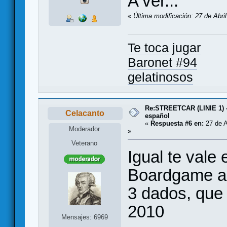
A ver...
«
Última modificación: 27 de Abri
Te toca jugar
Baronet #94
gelatinosos
Re:STREETCAR (LINIE 1) 
Celacanto
español
«
Respuesta #6 en:
27 de A
Moderador
»
Veterano
Igual te vale
Boardgame ar
3 dados, que 
2010
Mensajes: 6969