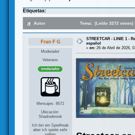
Etiquetas:
Autor
Tema: (Leído 3272 veces)
STREETCAR - LINIE 1 - R
Fran F G
español
«
en:
26 de Abril de 2026, 0
Moderador
Veterano
Mensajes: 8572
Ubicación:
Shadowbrook
Ich bin ein Spielfreak
aber ich spiele sehr
selten