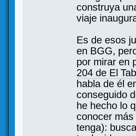
construya una
viaje inaugura
Es de esos j
en BGG, pero
por mirar en 
204 de El Ta
habla de él e
conseguido de
he hecho lo 
conocer más 
tenga): busca