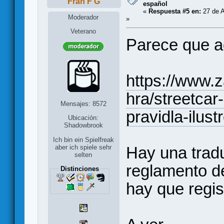
Fran F G
español
«
Respuesta #5 en:
27 de A
Moderador
»
Veterano
Parece que a
https://www.z
hra/streetcar-
Mensajes: 8572
pravidla-ilus
Ubicación:
Shadowbrook
Ich bin ein Spielfreak
Hay una tradu
aber ich spiele sehr
selten
reglamento de
Distinciones
hay que regis