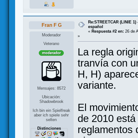
Re:STREETCAR (LINIE 1) 
Fran F G
español
«
Respuesta #2 en:
26 de A
Moderador
»
Veterano
La regla orig
tranvía con un
H, H) aparece
variante.
Mensajes: 8572
Ubicación:
Shadowbrook
El movimiento
Ich bin ein Spielfreak
de 2010 está
aber ich spiele sehr
selten
reglamentos 
Distinciones