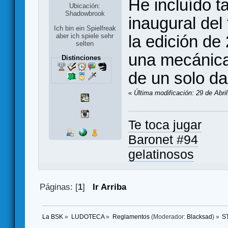
He incluído t
Ubicación:
Shadowbrook
inaugural del
Ich bin ein Spielfreak
la edición de
aber ich spiele sehr
selten
una mecánica 
Distinciones
de un solo da
«
Última modificación: 29 de Abri
Te toca jugar
Baronet #94
gelatinosos
Páginas: [
1
]
Ir Arriba
La BSK
»
LUDOTECA
»
Reglamentos
(Moderador:
Blacksad
) »
S