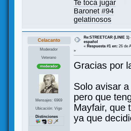
Te toca jugar
Baronet #94
gelatinosos
Re:STREETCAR (LINIE 1) 
Celacanto
español
«
Respuesta #1 en:
26 de A
Moderador
»
Veterano
Gracias por l
Solo avisar a
pero que teng
Mensajes: 6969
Mayfair, que 
Ubicación: Vigo
ya que decidi
Distinciones