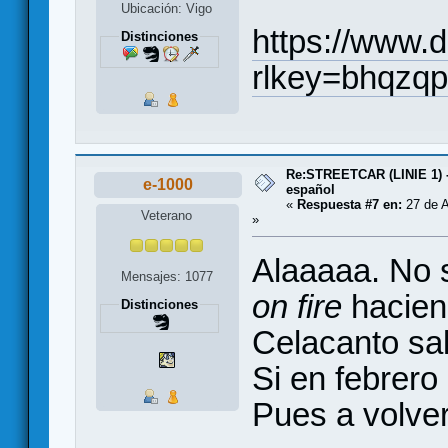
Ubicación: Vigo
https://www.
Distinciones
rlkey=bhqzq
Re:STREETCAR (LINIE 1) 
e-1000
español
«
Respuesta #7 en:
27 de A
Veterano
»
Alaaaaa. No 
Mensajes: 1077
on fire
hacien
Distinciones
Celacanto sal
Si en febrero
Pues a volver