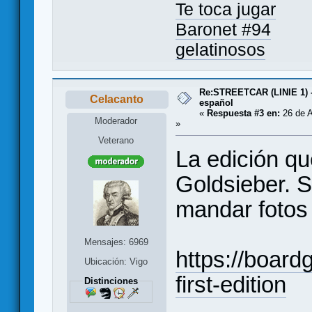
Te toca jugar
Baronet #94
gelatinosos
Re:STREETCAR (LINIE 1) 
Celacanto
español
«
Respuesta #3 en:
26 de A
Moderador
»
Veterano
La edición qu
Goldsieber. S
mandar fotos
Mensajes: 6969
https://boar
Ubicación: Vigo
first-edition
Distinciones