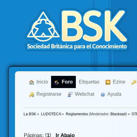
  Inicio
  Foro
Etiquetas
  Ezine
  Registrarse
  Webchat
  Ayuda
La BSK
»
LUDOTECA
»
Reglamentos
(Moderador:
Blacksad
) »
ST
Páginas: [
1
]
Ir Abajo