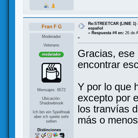
Re:STREETCAR (LINIE 1) 
Fran F G
español
«
Respuesta #4 en:
26 de A
Moderador
»
Veterano
Gracias, ese l
encontrar esc
Y por lo que 
Mensajes: 8572
excepto por e
Ubicación:
Shadowbrook
los tranvías d
Ich bin ein Spielfreak
más o menos 
aber ich spiele sehr
selten
Distinciones