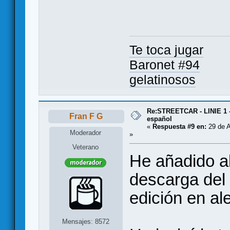
Te toca jugar
Baronet #94
gelatinosos
Re:STREETCAR - LINIE 1 
Fran F G
español
«
Respuesta #9 en:
29 de A
Moderador
»
Veterano
He añadido al
descarga del 
edición en al
Mensajes: 8572