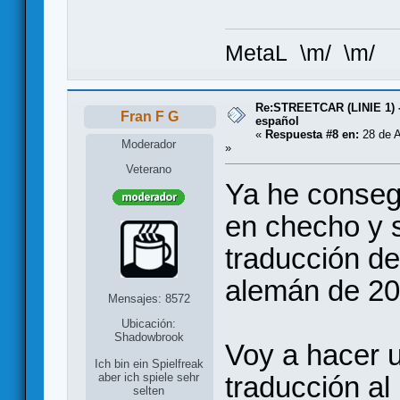
MetaL \m/ \m/
Re:STREETCAR (LINIE 1) 
Fran F G
español
«
Respuesta #8 en:
28 de A
Moderador
»
Veterano
Ya he conseg
en checho y 
traducción de
alemán de 20
Mensajes: 8572
Ubicación:
Shadowbrook
Voy a hacer u
Ich bin ein Spielfreak
traducción al
aber ich spiele sehr
selten