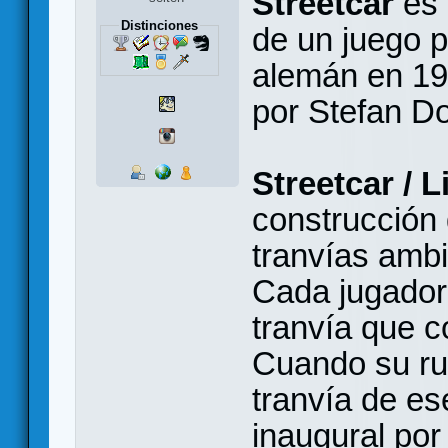
Streetcar
es 
Distinciones
de un juego p
alemán en 1
por Stefan Do
Streetcar / L
construcción 
tranvías amb
Cada jugador
tranvía que 
Cuando su ru
tranvía de es
inaugural por