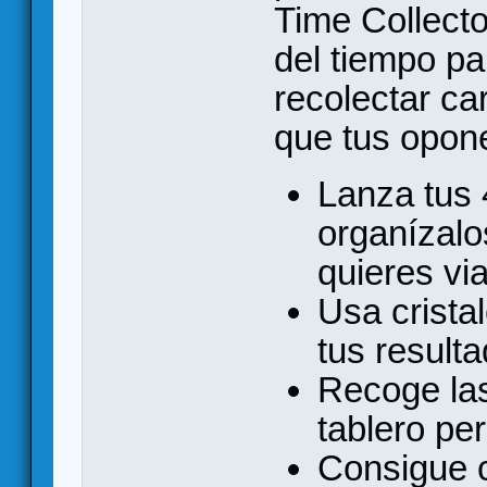
Time Collector
del tiempo p
recolectar ca
que tus opon
Lanza tus 
organízalo
quieres via
Usa crista
tus result
Recoge las
tablero pe
Consigue c