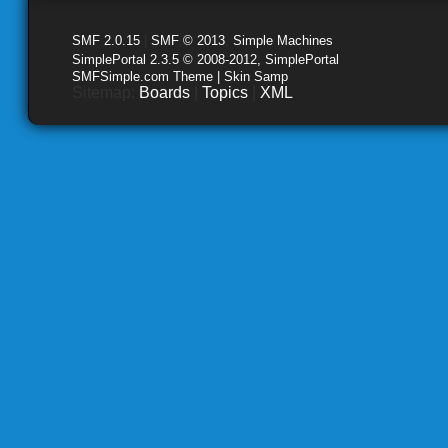
SMF 2.0.15
|
SMF © 2013
,
Simple Machines
SimplePortal 2.3.5 © 2008-2012, SimplePortal
SMFSimple.com Theme | Skin Samp
Sitemap:
Boards
|
Topics
|
XML