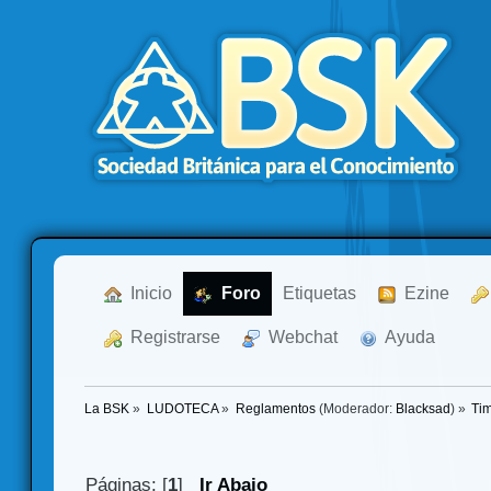
  Inicio
  Foro
Etiquetas
  Ezine
  Registrarse
  Webchat
  Ayuda
La BSK
»
LUDOTECA
»
Reglamentos
(Moderador:
Blacksad
) »
Tim
Páginas: [
1
]
Ir Abajo