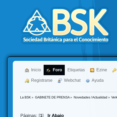
  Inicio
  Foro
Etiquetas
  Ezine
  Registrarse
  Webchat
  Ayuda
La BSK
»
GABINETE DE PRENSA
»
Novedades / Actualidad
»
Ver
Páginas: [
1
]
Ir Abajo