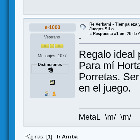
Re:Verkami - Tiempaleza 
e-1000
Juegos SiLo
«
Respuesta #1 en:
29 de A
Veterano
»
Regalo ideal p
Mensajes: 1077
Para mí Hort
Distinciones
Porretas. Ser
en el juego.
MetaL \m/ \m/
Páginas: [
1
]
Ir Arriba