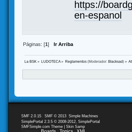
https://boar
en-espanol
Páginas: [
1
]
Ir Arriba
La BSK
»
LUDOTECA
»
Reglamentos
(Moderador:
Blacksad
) »
At
SMF 2.0.15
|
SMF © 2013
,
Simple Machines
SimplePortal 2.3.5 © 2008-2012, SimplePortal
SMFSimple.com Theme | Skin Samp
Sitemap:
Boards
|
Topics
|
XML