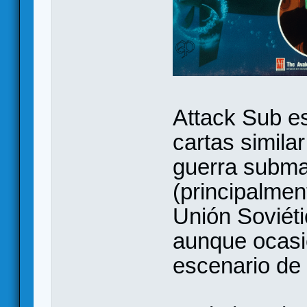
Attack Sub e
cartas simila
guerra subma
(principalme
Unión Soviéti
aunque ocasi
escenario de 