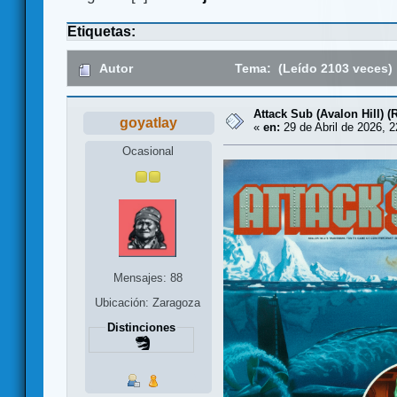
Etiquetas:
Autor
Tema: (Leído 2103 veces)
Attack Sub (Avalon Hill) 
goyatlay
«
en:
29 de Abril de 2026, 2
Ocasional
Mensajes: 88
Ubicación: Zaragoza
Distinciones