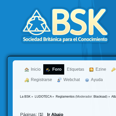
  Inicio
  Foro
Etiquetas
  Ezine
  Registrarse
  Webchat
  Ayuda
La BSK
»
LUDOTECA
»
Reglamentos
(Moderador:
Blacksad
) »
Att
Páginas: [
1
]
Ir Abajo