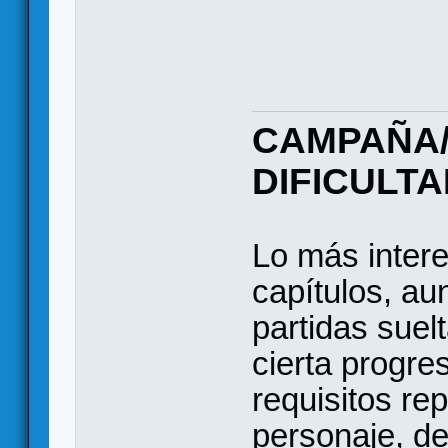
CAMPAÑA/
DIFICULT
Lo más inter
capítulos, au
partidas sue
cierta progre
requisitos re
personaje, der