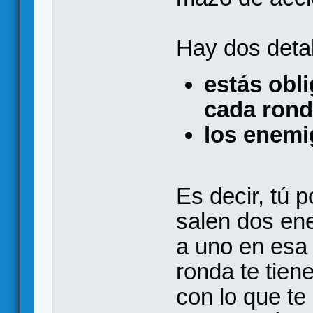
Hay dos detal
estás obl
cada ron
los enemi
Es decir, tú p
salen dos en
a uno en esa 
ronda te tien
con lo que t