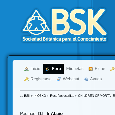
  Inicio
  Foro
Etiquetas
  Ezine
  Registrarse
  Webchat
  Ayuda
La BSK
»
KIOSKO
»
Reseñas escritas
»
CHILDREN OF MORTA - Res
Páginas: [
1
]
Ir Abajo