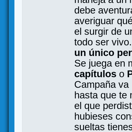
debe aventura
averiguar qu
el surgir de 
todo ser vivo.
un único pe
Se juega en
capítulos
o
P
Campaña va po
hasta que te 
el que perdis
hubieses cons
sueltas tienes