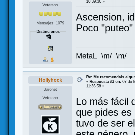
10:39:30 »
Veterano
Ascension, id
Mensajes: 1079
Poco "puteo"
Distinciones
MetaL \m/ \m/
Re: Me recomendais alg
Hollyhock
«
Respuesta #3 en:
07 de 
11:36:58 »
Baronet
Veterano
Lo más fácil 
que pides es
tuvo de ser 
este género,