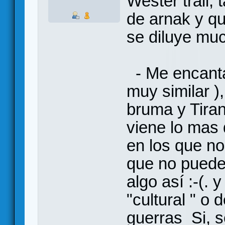
Wester trail,
de arnak y q
se diluye mu
- Me encanta 
muy similar )
bruma y Tiran
viene lo mas 
en los que n
que no puede 
algo así :-(. 
"cultural " o 
guerras Si, s