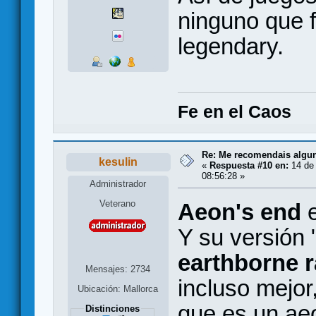
ninguno que f
legendary.
Fe en el Caos
Re: Me recomendais alg
kesulin
«
Respuesta #10 en:
14 de
08:56:28 »
Administrador
Veterano
Aeon's end
e
Y su versión 
earthborne 
Mensajes: 2734
incluso mejor
Ubicación: Mallorca
que es un aeo
Distinciones