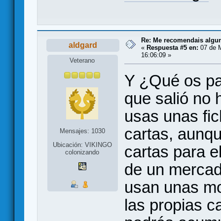
Re: Me recomendais alg
aldgard
«
Respuesta #5 en:
07 de 
16:06:09 »
Veterano
Y ¿Qué os pa
que salió no
usas unas fi
cartas, aunq
Mensajes: 1030
Ubicación: VIKINGO
cartas para e
colonizando
de un mercado
usan unas mo
las propias c