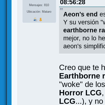
08:56:28
Mensajes: 810
Ubicación: Mataro
Aeon's end
es
Y su versión "
earthborne r
mejor, no lo h
aeon's simplifi
Creo que te 
Earthborne 
"woke" de lo
Horror LCG
LCG
...), y n