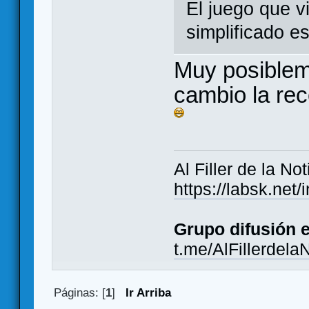
El juego que v
simplificado e
Muy posiblem
cambio la re
Al Filler de la Not
https://labsk.ne
Grupo difusión 
t.me/AlFillerdela
Páginas: [
1
]
Ir Arriba