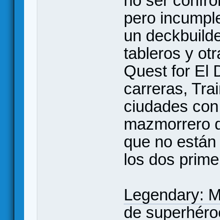
no ser confro
pero incumpl
un deckbuilde
tableros y ot
Quest for El
carreras, Tra
ciudades con 
mazmorrero d
que no están
los dos prime
Legendary: M
de superhéro