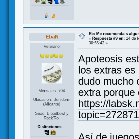
Re: Me recomendais alg
EbaN
«
Respuesta #9 en:
14 de 
00:55:42 »
Veterano
Apoteosis es
los extras es
dudo mucho qu
extra porque 
Mensajes: 704
Ubicación: Benidorm
https://labsk
(Alicante)
topic=272871
Sexo, Bloodbowl y
Rock'Rol
Distinciones
Así de juego