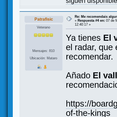
siguen disponibl
Re: Me recomendais alg
Patrafisic
«
Respuesta #4 en:
07 de 
12:40:17 »
Veterano
Ya tienes
El 
el radar, que 
Mensajes: 810
recomendar.
Ubicación: Mataro
Añado
El val
recomendaci
https://boar
of-the-kings