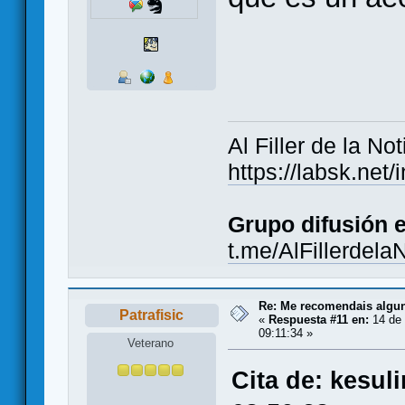
Al Filler de la Not
https://labsk.ne
Grupo difusión 
t.me/AlFillerdela
Re: Me recomendais alg
Patrafisic
«
Respuesta #11 en:
14 de 
09:11:34 »
Veterano
Cita de: kesul