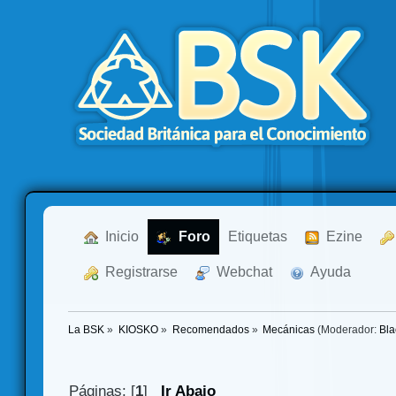
  Inicio
  Foro
Etiquetas
  Ezine
  Registrarse
  Webchat
  Ayuda
La BSK
»
KIOSKO
»
Recomendados
»
Mecánicas
(Moderador:
Bla
Páginas: [
1
]
Ir Abajo