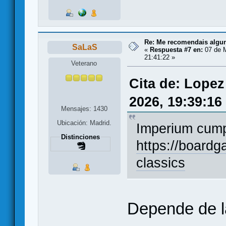
Re: Me recomendais alg
SaLaS
«
Respuesta #7 en:
07 de 
21:41:22 »
Veterano
Cita de: Lopez
2026, 19:39:16
Mensajes: 1430
Ubicación: Madrid.
Imperium cum
Distinciones
https://board
classics
Depende de la