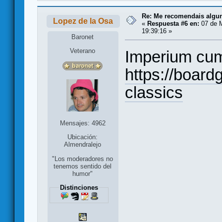
Re: Me recomendais alg
Lopez de la Osa
«
Respuesta #6 en:
07 de 
19:39:16 »
Baronet
Veterano
Imperium cu
https://boar
classics
Mensajes: 4962
Ubicación:
Almendralejo
"Los moderadores no
tenemos sentido del
humor"
Distinciones