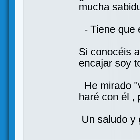
mucha sabidu
- Tiene que 
Si conocéis 
encajar soy t
He mirado "v
haré con él ,
Un saludo y g