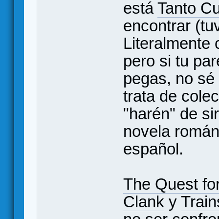
está
Tanto C
encontrar (tuv
Literalmente 
pero si tu pa
pegas, no sé 
trata de cole
"harén" de si
novela románt
español.
The Quest fo
Clank
y
Train