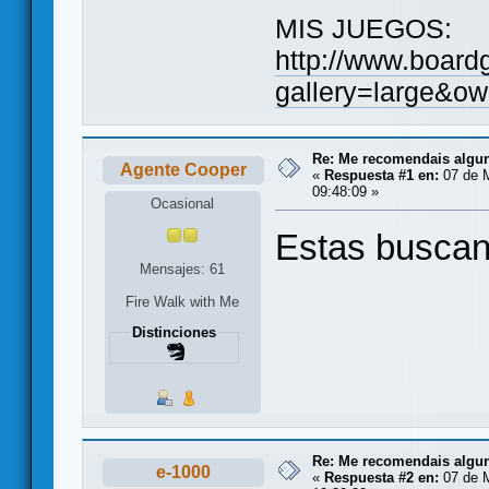
MIS JUEGOS:
http://www.board
gallery=large&ow
Re: Me recomendais alg
Agente Cooper
«
Respuesta #1 en:
07 de 
09:48:09 »
Ocasional
Estas buscan
Mensajes: 61
Fire Walk with Me
Distinciones
Re: Me recomendais alg
e-1000
«
Respuesta #2 en:
07 de 