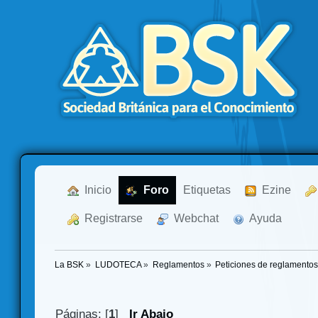
  Inicio
  Foro
Etiquetas
  Ezine
  Registrarse
  Webchat
  Ayuda
La BSK
»
LUDOTECA
»
Reglamentos
»
Peticiones de reglamento
Páginas: [
1
]
Ir Abajo