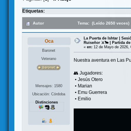
Etiquetas:
Autor
Tema: (Leído 2650 veces)
La Puerta de Ishtar | Sesi
Oca
Ruiseñor ⚔️🐂 | Partida de
«
en:
12 de Mayo de 2026, 
Baronet
Veterano
Nuestra aventura en Las Pu
👥 Jugadores:
• Jesús Otero
• Marian
Mensajes: 1580
• Emu Guerrera
Ubicación: Córdoba
• Emilio
Distinciones