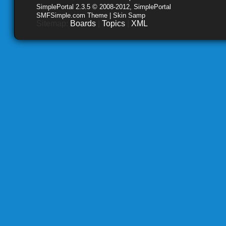
SimplePortal 2.3.5 © 2008-2012, SimplePortal
SMFSimple.com Theme | Skin Samp
Sitemap:
Boards
|
Topics
|
XML