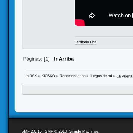
Territorio Oca
Páginas: [
1
]
Ir Arriba
La BSK
»
KIOSKO
»
Recomendados
»
Juegos de rol
»
La Puerta 
SMF 2.0.15
|
SMF © 2013
,
Simple Machines