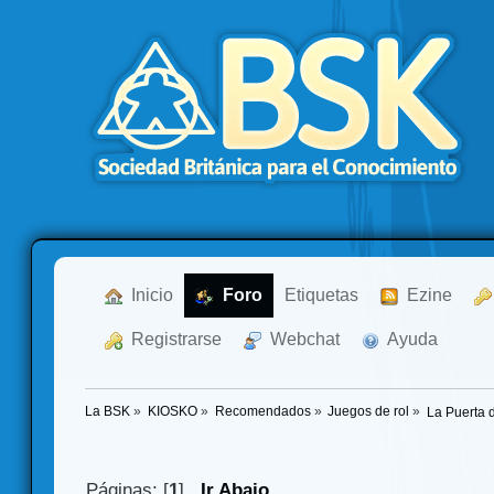
  Inicio
  Foro
Etiquetas
  Ezine
  Registrarse
  Webchat
  Ayuda
La BSK
»
KIOSKO
»
Recomendados
»
Juegos de rol
»
La Puerta d
Páginas: [
1
]
Ir Abajo