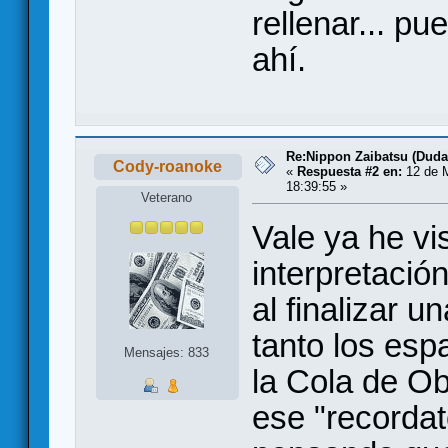
rellenar... p
ahí.
Re:Nippon Zaibatsu (Duda
Cody-roanoke
«
Respuesta #2 en:
12 de 
18:39:55 »
Veterano
Vale ya he vi
interpretaci
al finalizar u
tanto los es
Mensajes: 833
la Cola de Ob
ese "recordat