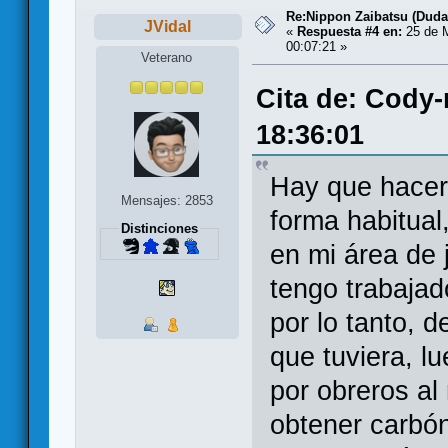
Re:Nippon Zaibatsu (Duda
JVidal
«
Respuesta #4 en:
25 de 
00:07:21 »
Veterano
Cita de: Cody
18:36:01
Hay que hacer 
Mensajes: 2853
forma habitua
Distinciones
en mi área de 
tengo trabajad
por lo tanto, d
que tuviera, l
por obreros al
obtener carbón