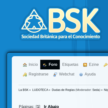
  Inicio
  Foro
Etiquetas
  Ezine
  Registrarse
  Webchat
  Ayuda
La BSK
»
LUDOTECA
»
Dudas de Reglas
(Moderador:
Seda
) »
Ni
Páginas: [
1
]
Ir Abajo