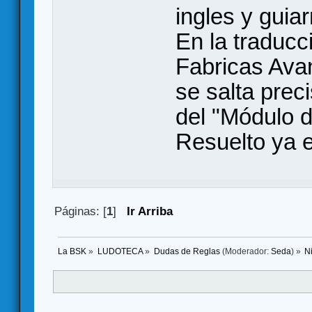
ingles y guia
En la traducc
Fabricas Avan
se salta prec
del "Módulo 
Resuelto ya e
Páginas: [
1
]
Ir Arriba
La BSK
»
LUDOTECA
»
Dudas de Reglas
(Moderador:
Seda
) »
N