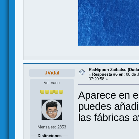
Re:Nippon Zaibatsu (Duda
JVidal
«
Respuesta #6 en:
08 de J
07:20:58 »
Veterano
Aparece en el
puedes añadi
las fábricas
Mensajes: 2853
Distinciones