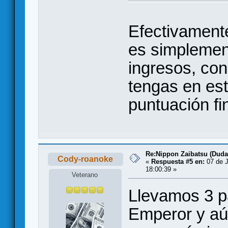
Efectivamente
es simplement
ingresos, co
tengas en este
puntuación fi
Re:Nippon Zaibatsu (Duda
Cody-roanoke
«
Respuesta #5 en:
07 de J
18:00:39 »
Veterano
Llevamos 3 pa
Emperor y aú