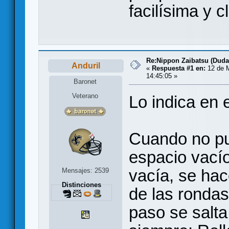
facilísima y c
Re:Nippon Zaibatsu (Duda
Anduril
«
Respuesta #1 en:
12 de 
14:45:05 »
Baronet
Veterano
Lo indica en e
Cuando no pu
espacio vacío
vacía, se hace
Mensajes: 2539
Distinciones
de las rondas
paso se salta