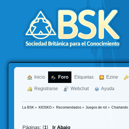
  Inicio
  Foro
Etiquetas
  Ezine
  Registrarse
  Webchat
  Ayuda
La BSK
»
KIOSKO
»
Recomendados
»
Juegos de rol
»
Charlando 
Páginas: [
1
]
Ir Abajo