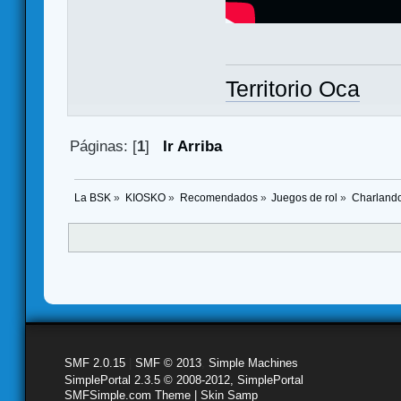
Territorio Oca
Páginas: [
1
]
Ir Arriba
La BSK
»
KIOSKO
»
Recomendados
»
Juegos de rol
»
Charlando
SMF 2.0.15
|
SMF © 2013
,
Simple Machines
SimplePortal 2.3.5 © 2008-2012, SimplePortal
SMFSimple.com Theme | Skin Samp