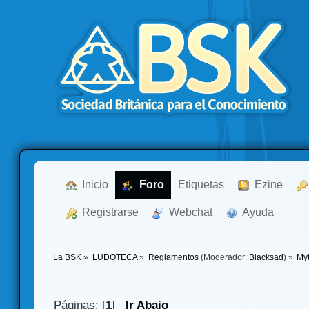
  Inicio
  Foro
Etiquetas
  Ezine
  Registrarse
  Webchat
  Ayuda
La BSK
»
LUDOTECA
»
Reglamentos
(Moderador:
Blacksad
) »
My
Páginas: [
1
]
Ir Abajo