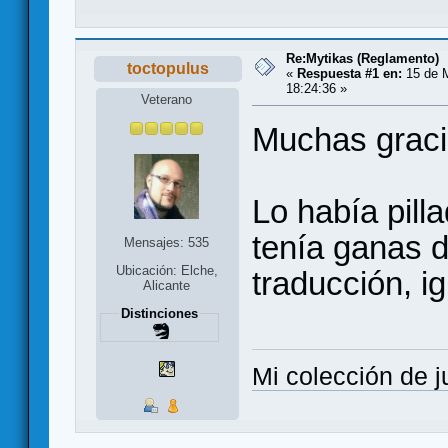
Re:Mytikas (Reglamento)
toctopulus
«
Respuesta #1 en:
15 de 
18:24:36 »
Veterano
Muchas grac
Lo había pilla
tenía ganas d
Mensajes: 535
Ubicación: Elche,
traducción, i
Alicante
Distinciones
Mi colección de 