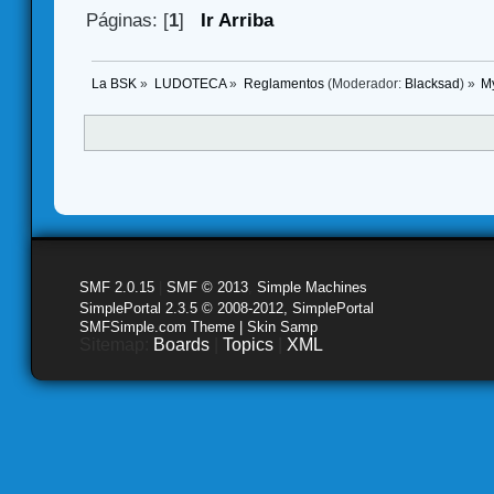
Páginas: [
1
]
Ir Arriba
La BSK
»
LUDOTECA
»
Reglamentos
(Moderador:
Blacksad
) »
M
SMF 2.0.15
|
SMF © 2013
,
Simple Machines
SimplePortal 2.3.5 © 2008-2012, SimplePortal
SMFSimple.com Theme | Skin Samp
Sitemap:
Boards
|
Topics
|
XML