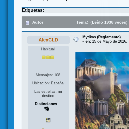
Etiquetas:
Autor
Tema: (Leído 1938 veces)
Mytikas (Reglamento)
AlexCLD
«
en:
15 de Mayo de 2026, 
Habitual
Mensajes: 108
Ubicación: España
Las estrellas, mi
destino
Distinciones