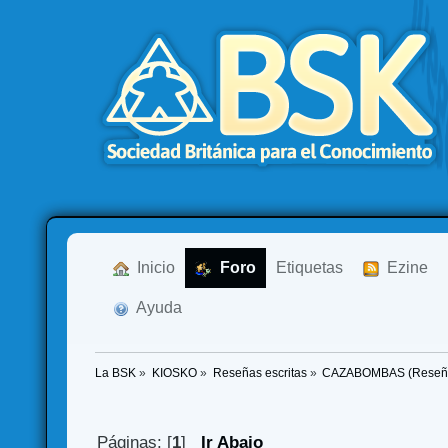
  Inicio
  Foro
Etiquetas
  Ezine
  Ayuda
La BSK
»
KIOSKO
»
Reseñas escritas
»
CAZABOMBAS (Reseñ
Páginas: [
1
]
Ir Abajo