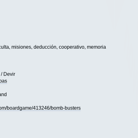
ulta, misiones, deducción, cooperativo, memoria
 / Devir
mbas
and
com/boardgame/413246/bomb-busters