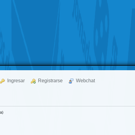
  Ingresar
  Registrarse
  Webchat
a)