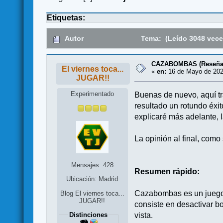
Etiquetas:
Autor
Tema: (Leído 3048 vece
CAZABOMBAS (Reseña
El viernes toca...
«
en:
16 de Mayo de 202
JUGAR!!
Experimentado
Buenas de nuevo, aquí t
resultado un rotundo éxi
explicaré más adelante, l
La opinión al final, como
Mensajes: 428
Resumen rápido:
Ubicación: Madrid
Cazabombas es un juego 
Blog El viernes toca...
JUGAR!!
consiste en desactivar b
vista.
Distinciones