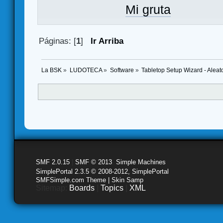
Mi gruta
Páginas: [
1
]
Ir Arriba
La BSK
»
LUDOTECA
»
Software
»
Tabletop Setup Wizard - Aleato
SMF 2.0.15
|
SMF © 2013
,
Simple Machines
SimplePortal 2.3.5 © 2008-2012, SimplePortal
SMFSimple.com Theme | Skin Samp
Sitemap:
Boards
|
Topics
|
XML