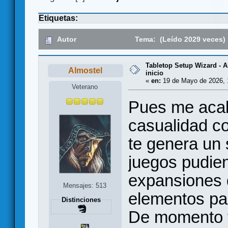
Etiquetas:
Autor
Tema: (Leído 2029 veces)
Tabletop Setup Wizard - A
Almostel
inicio
«
en:
19 de Mayo de 2026, 
Veterano
Pues me acab
casualidad c
te genera un 
juegos pudien
expansiones 
Mensajes: 513
elementos par
Distinciones
De momento t