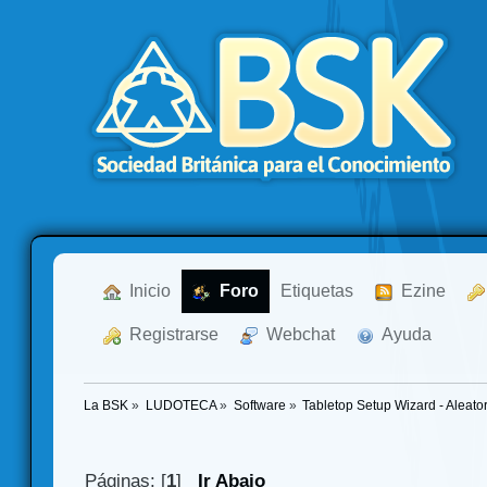
  Inicio
  Foro
Etiquetas
  Ezine
  Registrarse
  Webchat
  Ayuda
La BSK
»
LUDOTECA
»
Software
»
Tabletop Setup Wizard - Aleator
Páginas: [
1
]
Ir Abajo