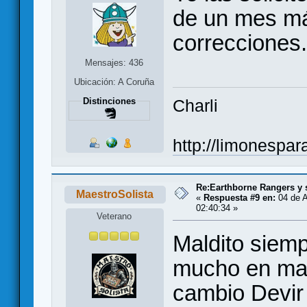
de un mes má
correcciones.
Mensajes: 436
Ubicación: A Coruña
Distinciones
Charli
http://limonespa
Re:Earthborne Rangers y 
MaestroSolista
«
Respuesta #9 en:
04 de A
02:40:34 »
Veterano
Maldito siem
mucho en man
cambio Devir