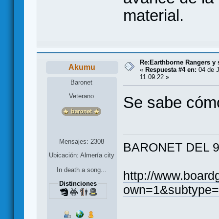
material.
Re:Earthborne Rangers y 
Akumu
«
Respuesta #4 en:
04 de J
11:09:22 »
Baronet
Veterano
Se sabe cómo
Mensajes: 2308
BARONET DEL 9 
Ubicación: Almería city
In death a song...
http://www.boar
Distinciones
own=1&subtype=