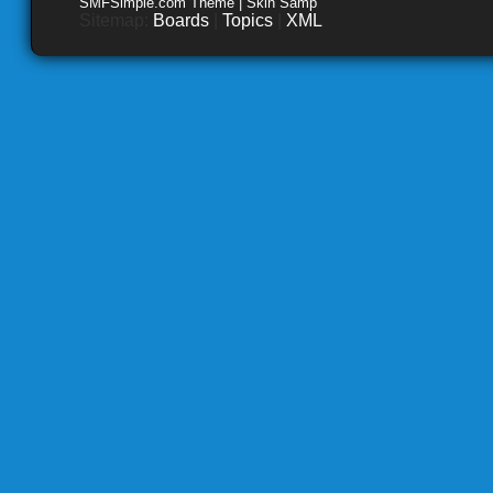
SMFSimple.com Theme | Skin Samp
Sitemap:
Boards
|
Topics
|
XML