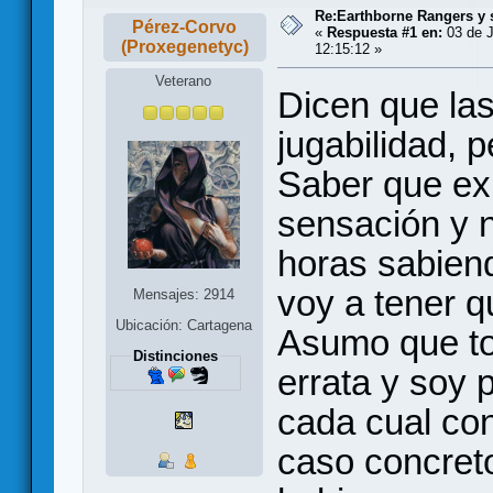
Re:Earthborne Rangers y 
Pérez-Corvo
«
Respuesta #1 en:
03 de J
(Proxegenetyc)
12:15:12 »
Veterano
Dicen que las
jugabilidad, 
Saber que ex
sensación y 
horas sabien
voy a tener q
Mensajes: 2914
Ubicación: Cartagena
Asumo que to
Distinciones
errata y soy 
cada cual con
caso concreto