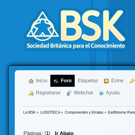
  Inicio
  Foro
Etiquetas
  Ezine
  Registrarse
  Webchat
  Ayuda
La BSK
»
LUDOTECA
»
Componentes y Erratas
»
Earthborne Rang
Páginas: [
1
]
Ir Abajo