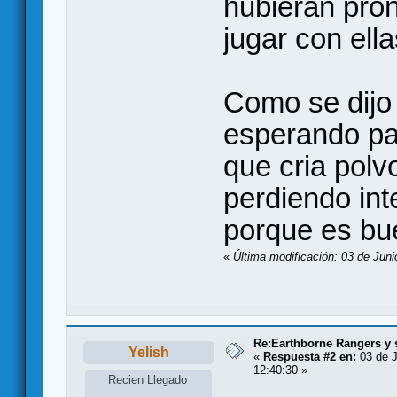
hubieran pron
jugar con ell
Como se dijo 
esperando pa
que cria pol
perdiendo int
porque es bu
«
Última modificación: 03 de Jun
Re:Earthborne Rangers y 
Yelish
«
Respuesta #2 en:
03 de J
12:40:30 »
Recien Llegado