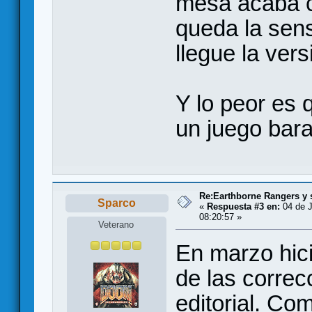
mesa acaba c
queda la sen
llegue la vers
Y lo peor es
un juego bar
Re:Earthborne Rangers y 
Sparco
«
Respuesta #3 en:
04 de J
08:20:57 »
Veterano
En marzo hici
de las correc
editorial. Co