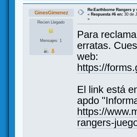
Re:Earthborne Rangers y 
GinesGimenez
«
Respuesta #6 en:
30 de J
»
Recien Llegado
Para reclamar
Mensajes: 1
erratas. Cues
web:
https://for
El link está e
apdo "Informa
https://www.
rangers-juego