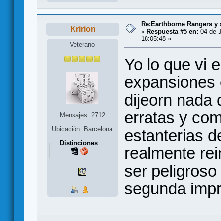
Re:Earthborne Rangers y 
Kririon
«
Respuesta #5 en:
04 de J
18:05:48 »
Veterano
Yo lo que vi 
expansiones 
dijeorn nada 
erratas y com
Mensajes: 2712
Ubicación: Barcelona
estanterias d
Distinciones
realmente rei
ser peligroso
segunda impre