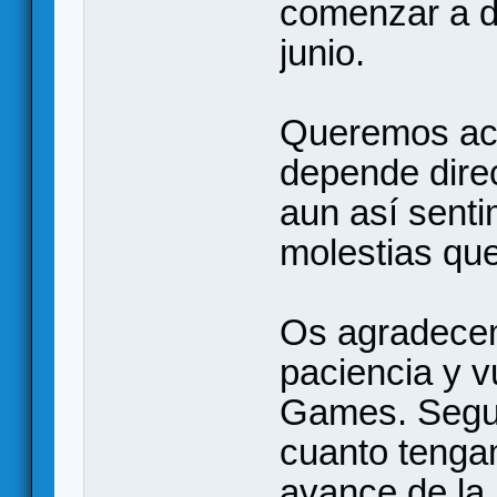
comenzar a di
junio.
Queremos acl
depende dire
aun así sent
molestias qu
Os agradecem
paciencia y v
Games. Segu
cuanto tenga
avance de la 