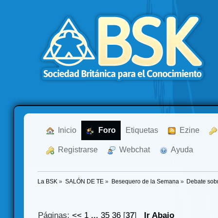
  Inicio
  Foro
Etiquetas
  Ezine
  Registrarse
  Webchat
  Ayuda
La BSK
»
SALÓN DE TE
»
Besequero de la Semana
»
Debate sob
Páginas:
<<
1
...
35
36
[
37
]
Ir Abajo