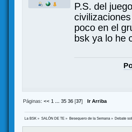
P.S. del jueg
civilizacione
poco en el g
bsk ya lo he
Po
Páginas:
<<
1
...
35
36
[
37
]
Ir Arriba
La BSK
»
SALÓN DE TE
»
Besequero de la Semana
»
Debate so