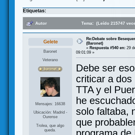
Etiquetas:
Autor
Tema: (Leído 215747 vec
Re:Debate sobre Beseque
Gelete
(Baronet)
«
Respuesta #540 en:
29 de
Baronet
09:01:09 »
Veterano
Debe ser eso
criticar a dos
TTA y el Puer
he escuchado 
Mensajes: 16638
solo faltaba,
Ubicación: Madrid -
Ourense
que probable
Trolea, que algo
programa de 
queda.