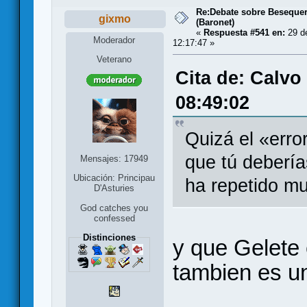
Re:Debate sobre Beseque
gixmo
(Baronet)
«
Respuesta #541 en:
29 de
Moderador
12:17:47 »
Veterano
Cita de: Calvo
08:49:02
Quizá el «erro
que tú debería
Mensajes: 17949
Ubicación: Principau
ha repetido m
D'Asturies
God catches you
confessed
Distinciones
y que Gelete
tambien es u