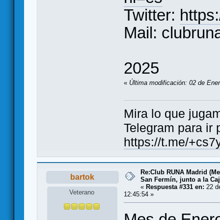
Twitter:
https
Mail: clubru
2025
«
Última modificación: 02 de Ener
Mira lo que jugamos..
Telegram para ir 
https://t.me/+
Re:Club RUNA Madrid (Met
bartok
San Fermín, junto a la Ca
«
Respuesta #331 en:
22 de
Veterano
12:45:54 »
Mes de Ener