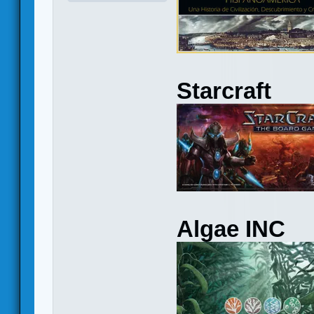
Starcraft
Algae INC