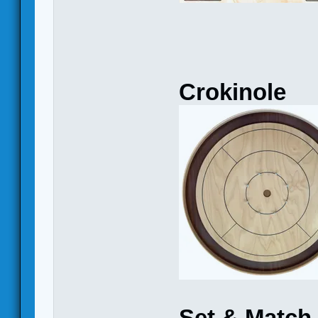
Crokinole
Set & Match