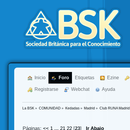
  Inicio
  Foro
Etiquetas
  Ezine
  Registrarse
  Webchat
  Ayuda
La BSK
»
COMUNIDAD
»
Kedadas
»
Madrid
»
Club RUNA Madrid (
Páginas:
<<
1
...
21
22
[
23
]
Ir Abajo