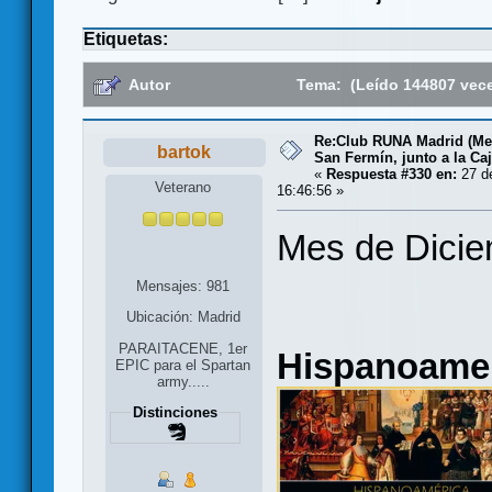
Etiquetas:
Autor
Tema: (Leído 144807 vec
Re:Club RUNA Madrid (Met
bartok
San Fermín, junto a la Ca
«
Respuesta #330 en:
27 de
Veterano
16:46:56 »
Mes de Dici
Mensajes: 981
Ubicación: Madrid
PARAITACENE, 1er
Hispanoame
EPIC para el Spartan
army.....
Distinciones