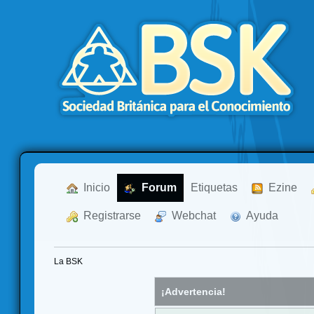
  Inicio
  Forum
Etiquetas
  Ezine
  Registrarse
  Webchat
  Ayuda
La BSK
¡Advertencia!