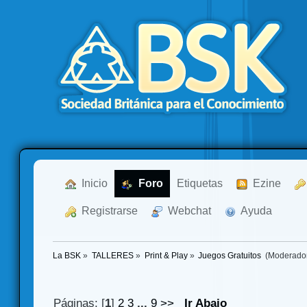
  Inicio
  Foro
Etiquetas
  Ezine
  Registrarse
  Webchat
  Ayuda
La BSK
»
TALLERES
»
Print & Play
»
Juegos Gratuitos 
(Moderado
Páginas: [
1
]
2
3
...
9
>>
Ir Abajo