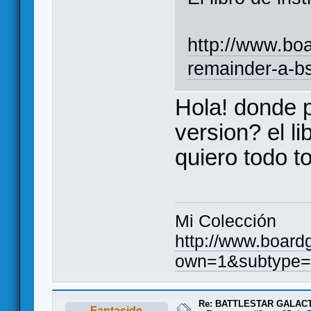
http://www.bo
remainder-a-b
Hola! donde 
version? el li
quiero todo t
Mi Colección
http://www.board
own=1&subtype=
Re: BATTLESTAR GALAC
Fantaside