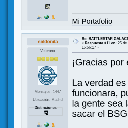
Mi Portafolio
Re: BATTLESTAR GALAC
seldonita
«
Respuesta #11 en:
25 de 
16:56:17 »
Veterano
¡Gracias por 
La verdad es
funcionara, 
Mensajes: 1447
Ubicación: Madrid
la gente sea 
Distinciones
sacar el BSG 