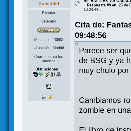
Re: BATTLESTAR GALAC
kalisto59
«
Respuesta #8 en:
25 de E
10:24:44 »
Baronet
Veterano
Cita de: Fanta
09:48:56
Mensajes: 10893
Ubicación: Madrid
Parece ser qu
Crom contara los
de BSG y ya h
muertos
muy chulo por 
Distinciones
Cambiamos rob
zombie en una
El libro de in