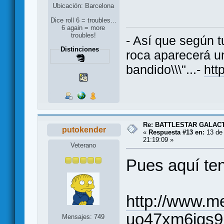
Ubicación: Barcelona
Dice roll 6 = troubles...
6 again = more
troubles!
- Así que según t
Distinciones
roca aparecerá un
bandido\\\"...-
htt
Re: BATTLESTAR GALAC
putokender
«
Respuesta #13 en:
13 de 
21:19:09 »
Veterano
Pues aquí ten
http://www.me
uo47xm6jgs9
Mensajes: 749