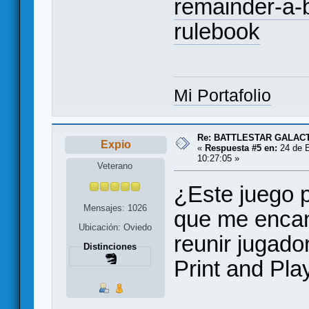
remainder-a-
rulebook
Mi Portafolio
Re: BATTLESTAR GALAC
Expio
«
Respuesta #5 en:
24 de E
10:27:05 »
Veterano
¿Este juego p
Mensajes: 1026
que me encan
Ubicación: Oviedo
reunir jugado
Distinciones
Print and Play