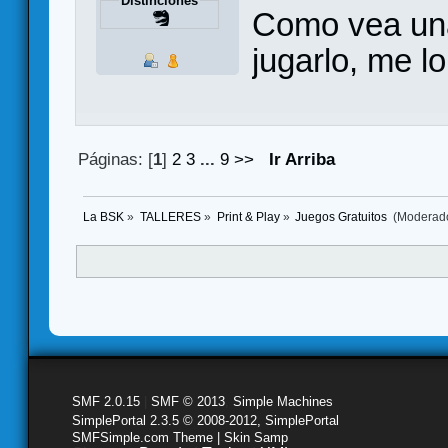
Distinciones
Como vea una
jugarlo, me l
Páginas: [
1
]
2
3
...
9
>>
Ir Arriba
La BSK
»
TALLERES
»
Print & Play
»
Juegos Gratuitos 
(Moderad
SMF 2.0.15
|
SMF © 2013
,
Simple Machines
SimplePortal 2.3.5 © 2008-2012, SimplePortal
SMFSimple.com Theme | Skin Samp