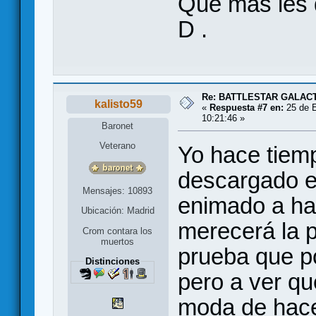
Que mas les d
D .
Re: BATTLESTAR GALAC
kalisto59
«
Respuesta #7 en:
25 de E
10:21:46 »
Baronet
Veterano
Yo hace tiem
descargado e
Mensajes: 10893
enimado a hac
Ubicación: Madrid
merecerá la p
Crom contara los
muertos
prueba que po
Distinciones
pero a ver qu
moda de hace