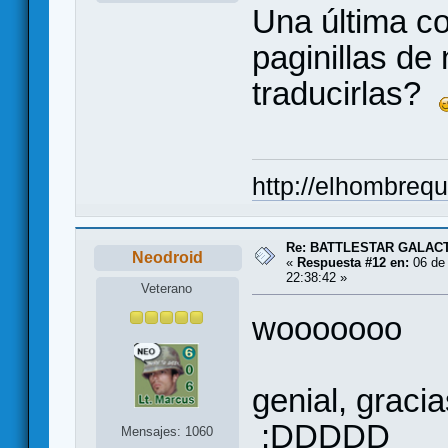
Una última co
paginillas de
traducirlas?
http://elhombreq
Re: BATTLESTAR GALAC
Neodroid
«
Respuesta #12 en:
06 de 
22:38:42 »
Veterano
wooooooo
genial, gracia
:DDDDD
Mensajes: 1060