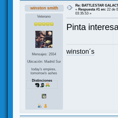
Re: BATTLESTAR GALAC
winston smith
«
Respuesta #1 en:
22 de E
03:35:53 »
Veterano
Pinta interes
winston´s
Mensajes: 2554
Ubicación: Madrid Sur
today's empires,
tomorrow's ashes
Distinciones