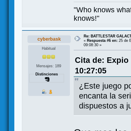
"Who knows what e
knows!"
Re: BATTLESTAR GALAC
cyberbask
«
Respuesta #6 en:
25 de E
09:08:30 »
Habitual
Cita de: Expio
Mensajes: 189
10:27:05
Distinciones
¿Este juego p
encanta la ser
dispuestos a j