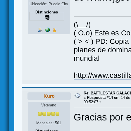
Ubicación: Pucela City
Distinciones
(\__/)
( O.o) Este es Co
( > < ) PD: Copia
planes de domin
mundial
http://www.casti
Re: BATTLESTAR GALAC
Kuro
«
Respuesta #14 en:
14 de 
00:52:07 »
Veterano
Gracias por e
Mensajes: 561