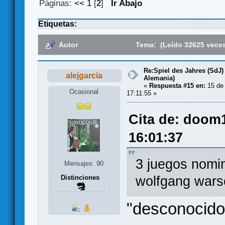
Páginas:
<<
1
[
2
]
Ir Abajo
Etiquetas:
Autor
Tema: (Leído 32625 vece
Re:Spiel des Jahres (SdJ)
alejgarcia
Alemania)
«
Respuesta #15 en:
15 de
Ocasional
17:11:55 »
Cita de: doom
16:01:37
3 juegos nomi
Mensajes: 90
wolfgang warsc
Distinciones
"desconocido