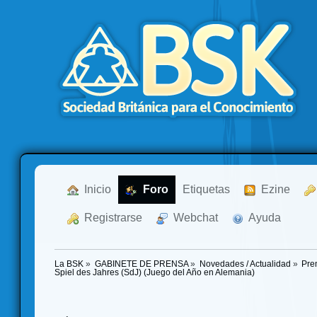
  Inicio
  Foro
Etiquetas
  Ezine
  Registrarse
  Webchat
  Ayuda
La BSK
»
GABINETE DE PRENSA
»
Novedades / Actualidad
»
Pre
Spiel des Jahres (SdJ) (Juego del Año en Alemania)