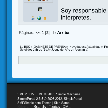
Soy responsable 
interpretes.
Páginas:
<<
1
[
2
]
Ir Arriba
La BSK
»
GABINETE DE PRENSA
»
Novedades / Actualidad
»
Pr
Spiel des Jahres (SdJ) (Juego del Año en Alemania)
SMF 2.0.15
|
SMF © 2013
,
Simple Machines
SimplePortal 2.3.5 © 2008-2012, SimplePortal
SMFSimple.com Theme | Skin Samp
Sitemap:
Boards
|
Topics
|
XML