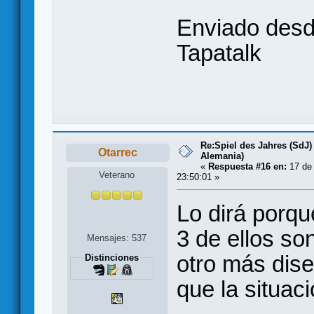
Enviado desd
Tapatalk
Re:Spiel des Jahres (SdJ)
Otarrec
Alemania)
«
Respuesta #16 en:
17 de
Veterano
23:50:01 »
Lo dirá porqu
3 de ellos so
Mensajes: 537
otro más dis
Distinciones
que la situaci