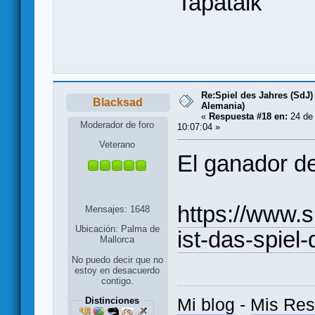
Tapatalk
Re:Spiel des Jahres (SdJ)
Blacksad
Alemania)
«
Respuesta #18 en:
24 de 
Moderador de foro
10:07:04 »
Veterano
El ganador d
https://www.s
Mensajes: 1648
Ubicación: Palma de
ist-das-spiel
Mallorca
No puedo decir que no
estoy en desacuerdo
contigo.
Mi blog
-
Mis Re
Distinciones