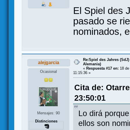
El Spiel des 
pasado se rie
nominados, es
Re:Spiel des Jahres (SdJ)
alejgarcia
Alemania)
«
Respuesta #17 en:
18 de
Ocasional
11:15:36 »
Cita de: Otarr
23:50:01
Lo dirá porque
Mensajes: 90
ellos son nomi
Distinciones