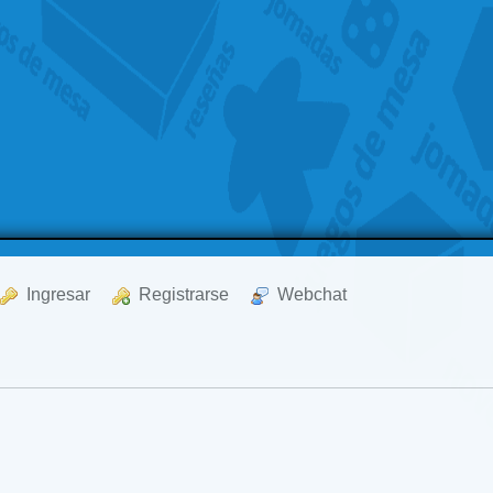
  Ingresar
  Registrarse
  Webchat