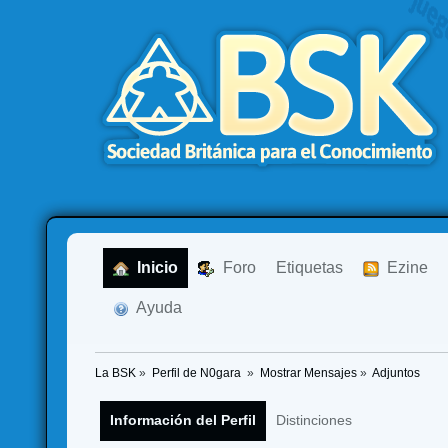
  Inicio
  Foro
Etiquetas
  Ezine
  Ayuda
La BSK
»
Perfil de N0gara 
»
Mostrar Mensajes
»
Adjuntos
Información del Perfil
Distinciones