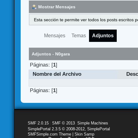
Mostrar Mensajes
Esta sección te permite ver todos los posts escritos
Mensajes
Temas
Adjuntos
Adjuntos - N0gara
Páginas: [
1
]
Nombre del Archivo
Desc
Páginas: [
1
]
SMF 2.0.15
|
SMF © 2013
,
Simple Machines
SimplePortal 2.3.5 © 2008-2012, SimplePortal
SMFSimple.com Theme | Skin Samp