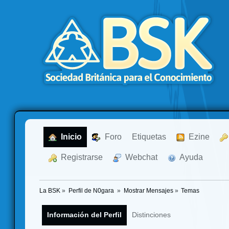
  Inicio
  Foro
Etiquetas
  Ezine
  Registrarse
  Webchat
  Ayuda
La BSK
»
Perfil de N0gara 
»
Mostrar Mensajes
»
Temas
Información del Perfil
Distinciones