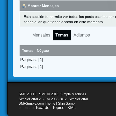
Mostrar Mensajes
Esta sección te permite ver todos los posts escritos por
zonas a las que tienes acceso en este momento.
Mensajes
Temas
Adjuntos
Temas - N0gara
Páginas: [
1
]
Páginas: [
1
]
SMF 2.0.15
|
SMF © 2013
,
Simple Machines
SimplePortal 2.3.5 © 2008-2012, SimplePortal
SMFSimple.com Theme | Skin Samp
Sitemap:
Boards
|
Topics
|
XML