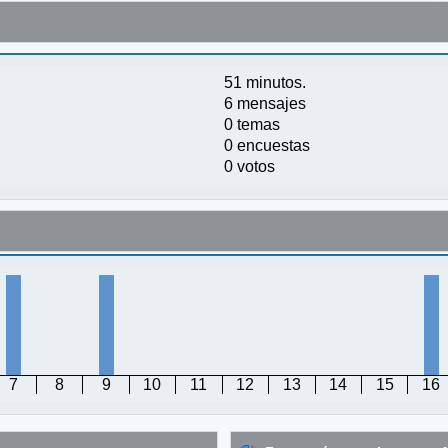
51 minutos.
6 mensajes
0 temas
0 encuestas
0 votos
7
8
9
10
11
12
13
14
15
16