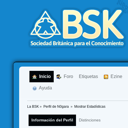
  Inicio
  Foro
Etiquetas
  Ezine
  Ayuda
La BSK
»
Perfil de N0gara 
»
Mostrar Estadísticas
Información del Perfil
Distinciones