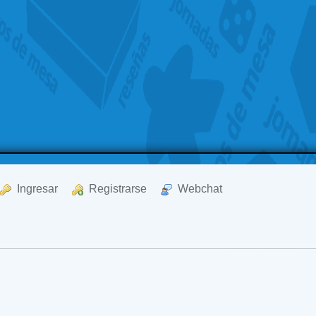
  Ingresar
  Registrarse
  Webchat