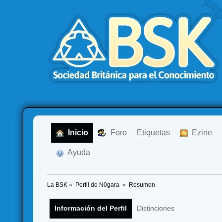
  Inicio
  Foro
Etiquetas
  Ezine
  Ayuda
La BSK
»
Perfil de N0gara 
»
Resumen
Información del Perfil
Distinciones