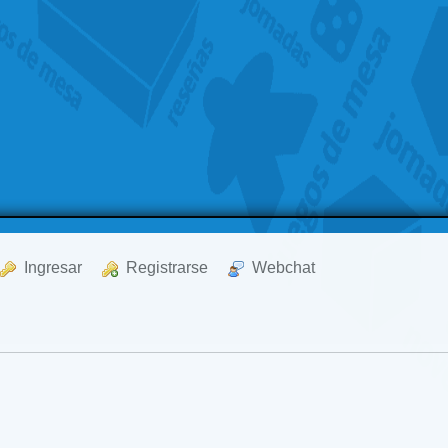
  Ingresar
  Registrarse
  Webchat