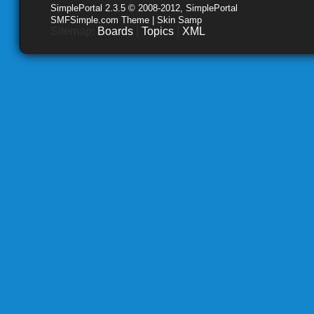
SimplePortal 2.3.5 © 2008-2012, SimplePortal
SMFSimple.com Theme | Skin Samp
Sitemap:
Boards
|
Topics
|
XML