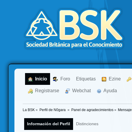
  Inicio
  Foro
Etiquetas
  Ezine
  Registrarse
  Webchat
  Ayuda
La BSK
»
Perfil de N0gara 
»
Panel de agradecimientos
»
Mensaje
Información del Perfil
Distinciones