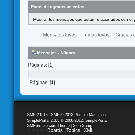
Panel de agradecimientos
Mostrar los mensajes que están relacionados con el 
Mensajes tuyos
Temas tuyos
Gracias 
Mensajes - N0gara
Páginas: [
1
]
Páginas: [
1
]
SMF 2.0.15
|
SMF © 2013
,
Simple Machines
SimplePortal 2.3.5 © 2008-2012, SimplePortal
SMFSimple.com Theme | Skin Samp
Sitemap:
Boards
|
Topics
|
XML