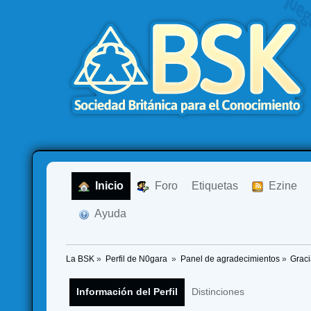
  Inicio
  Foro
Etiquetas
  Ezine
  Ayuda
La BSK
»
Perfil de N0gara 
»
Panel de agradecimientos
»
Graci
Información del Perfil
Distinciones