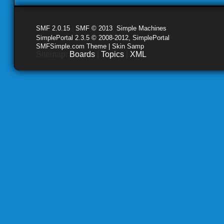
SMF 2.0.15
|
SMF © 2013
,
Simple Machines
SimplePortal 2.3.5 © 2008-2012, SimplePortal
SMFSimple.com Theme | Skin Samp
Sitemap:
Boards
|
Topics
|
XML