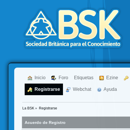
  Inicio
  Foro
Etiquetas
  Ezine
  Registrarse
  Webchat
  Ayuda
La BSK
»
Registrarse
Acuerdo de Registro