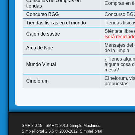
Consultas de compras en
Compras en ti
tiendas
Concurso BGG
Concurso BG
Tiendas físicas en el mundo
Tiendas físic
Siéntete libre
Cajón de sastre
Será reciclad
Mensajes del 
Arca de Noe
de la limpia.
¿Tienes algu
Mundo Virtual
alguna cosa d
mesa?
Cineforum, vis
Cineforum
propuestas
SMF 2.0.15
|
SMF © 2013
,
Simple Machines
SimplePortal 2.3.5 © 2008-2012, SimplePortal