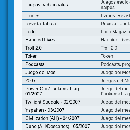
Juegos tradici
Juegos tradicionales
naipes.
Ezines
Ezines. Revist
Revista Tabula
Revista Tabul
Ludo
Ludo Magazi
Haunted Lives
Haunted Live
Troll 2.0
Troll 2.0
Token
Token
Podcasts
Podcasts, pro
Juego del Mes
Juego del Me
2007
Juegos del Me
Power Grid/Funkenschlag -
Juego del mes
01/2007
Funkenschlag 
Twilight Struggle - 02/2007
Juego del mes
Yspahan - 03/2007
Juego del me
Civilization (AH) - 04/2007
Juego del mes 
Dune (AH/Descartes) - 05/2007
Juego del me