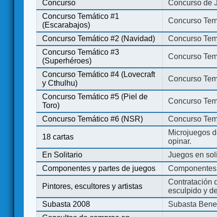
Concurso
Concurso de 
Concurso Temático #1
Concurso Temá
(Escarabajos)
Concurso Temático #2 (Navidad)
Concurso Tem
Concurso Temático #3
Concurso Tem
(Superhéroes)
Concurso Temático #4 (Lovecraft
Concurso Temá
y Cthulhu)
Concurso Temático #5 (Piel de
Concurso Temá
Toro)
Concurso Temático #6 (NSR)
Concurso Tem
Microjuegos d
18 cartas
opinar.
En Solitario
Juegos en soli
Componentes y partes de juegos
Componentes 
Contratación d
Pintores, escultores y artistas
esculpido y d
Subasta 2008
Subasta Bene