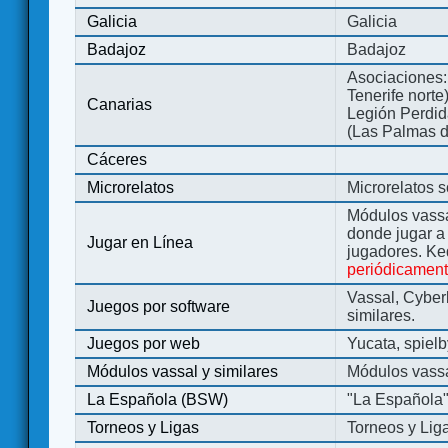
Galicia
Galicia
Badajoz
Badajoz
Asociaciones:
Tenerife norte
Canarias
Legión Perdida
(Las Palmas d
Cáceres
Microrelatos
Microrelatos 
Módulos vassa
donde jugar 
Jugar en Línea
jugadores. Ke
periódicamen
Vassal, Cyber
Juegos por software
similares.
Juegos por web
Yucata, spiel
Módulos vassal y similares
Módulos vassa
La Española (BSW)
"La Española
Torneos y Ligas
Torneos y Lig