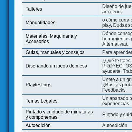
Diseño de jue
Talleres
amateurs.
o cómo currars
Manualidades
play. Dudas so
Dónde consegu
Materiales, Maquinaria y
herramientas 
Accesorios
Alternativas.
Guías, manuales y consejos
Para aprender
¿Qué te traes
Diseñando un juego de mesa
PROYECTOS co
ayudarte. Tra
Únete a un gru
Playtestings
¿Buscas probad
Feedbacks.
Un apartado pa
Temas Legales
experiencias.
Pintado y cuidado de miniaturas
Pintado y cui
y componentes
Autoedición
Autoedición