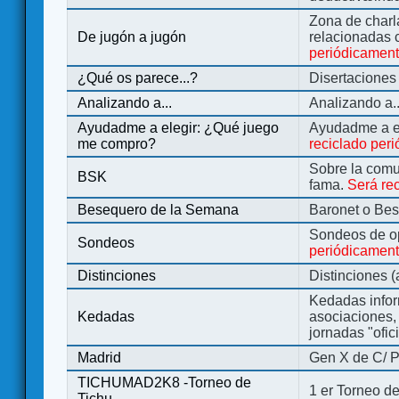
Zona de charl
De jugón a jugón
relacionadas 
periódicamen
¿Qué os parece...?
Disertaciones
Analizando a...
Analizando a..
Ayudadme a elegir: ¿Qué juego
Ayudadme a e
me compro?
reciclado per
Sobre la comu
BSK
fama.
Será re
Besequero de la Semana
Baronet o Be
Sondeos de o
Sondeos
periódicament
Distinciones
Distinciones 
Kedadas infor
Kedadas
asociaciones, 
jornadas "ofic
Madrid
Gen X de C/ P
TICHUMAD2K8 -Torneo de
1 er Torneo de
Tichu