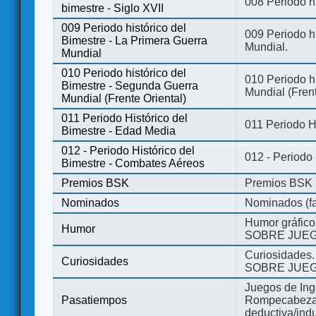
008 Periodo hi
bimestre - Siglo XVII
009 Periodo histórico del
009 Periodo hi
Bimestre - La Primera Guerra
Mundial.
Mundial
010 Periodo histórico del
010 Periodo h
Bimestre - Segunda Guerra
Mundial (Frent
Mundial (Frente Oriental)
011 Periodo Histórico del
011 Periodo H
Bimestre - Edad Media
012 - Periodo Histórico del
012 - Periodo
Bimestre - Combates Aéreos
Premios BSK
Premios BSK
Nominados
Nominados (fa
Humor gráfico
Humor
SOBRE JUEG
Curiosidades.
Curiosidades
SOBRE JUEG
Juegos de Ing
Pasatiempos
Rompecabezas
deductiva/indu