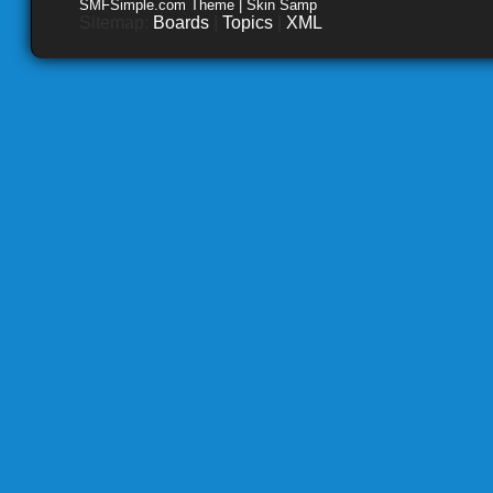
SMFSimple.com Theme | Skin Samp
Sitemap:
Boards
|
Topics
|
XML