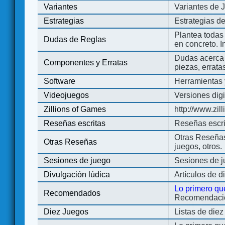
Variantes
Variantes de 
Estrategias
Estrategias d
Plantea todas
Dudas de Reglas
en concreto. 
Dudas acerca 
Componentes y Erratas
piezas, errata
Software
Herramientas 
Videojuegos
Versiones digi
Zillions of Games
http://www.zi
Reseñas escritas
Reseñas escri
Otras Reseñas 
Otras Reseñas
juegos, otros.
Sesiones de juego
Sesiones de 
Divulgación lúdica
Artículos de d
Lo primero qu
Recomendados
Recomendacion
Diez Juegos
Listas de die