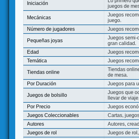
Lo primero que
Iniciación
juegos de mes
Juegos recome
Mecánicas
juego.
Número de jugadores
Juegos recom
Juegos semi-d
Pequeñas joyas
gran calidad.
Edad
Juegos recom
Temática
Juegos recom
Tiendas onli
Tiendas online
de mesa.
Por Duración
Juegos para u
Juegos que o
Juegos de bolsillo
llevar de viaje
Por Precio
Juegos económ
Juegos Coleccionables
Cartas, juego
Autores
Autores, crea
Juegos de rol
Juegos de rol,