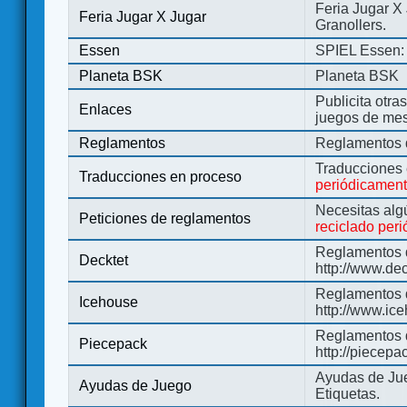
Feria Jugar X
Feria Jugar X Jugar
Granollers.
Essen
SPIEL Essen: 
Planeta BSK
Planeta BSK
Publicita otra
Enlaces
juegos de me
Reglamentos
Reglamentos d
Traducciones
Traducciones en proceso
periódicamen
Necesitas alg
Peticiones de reglamentos
reciclado per
Reglamentos d
Decktet
http://www.de
Reglamentos d
Icehouse
http://www.ic
Reglamentos 
Piecepack
http://piecepa
Ayudas de Jue
Ayudas de Juego
Etiquetas.