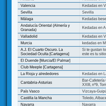
Valencia
Kedadas en V
Sevilla
Sevilla
Málaga
Kedadas bese
Andalucía Oriental (Almería y
Kedadas en An
Granada)
Valladolid
Kedadas en Va
Murcia
kedadas en M
A.J. El Cuarto Oscuro. La
Si te gustan l
Sociedad Oculta [Cartagena]
este es tu sit
El Duende [Murcia/El Palmar]
Club Meeple [Cartagena]
La Rioja y alrededores
Kedadas en L
Bar-Cafetería 
Cantabria-Asturias
XXIII, nº9, To
País Vasco
Vizcaya-Guip
Castilla la Mancha
Toledo, Albac
Navarra
Navarra