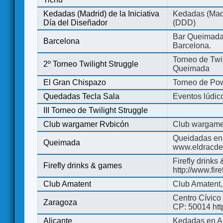
Kedadas (Madrid) de la Iniciativa
Kedadas (Madri
Día del Diseñador
(DDD)
Bar Queimada.
Barcelona
Barcelona.
Torneo de Twil
2º Torneo Twilight Struggle
Queimada
El Gran Chispazo
Torneo de Po
Quedadas Tecla Sala
Eventos lúdico
III Torneo de Twilight Struggle
Club wargamer Rvbicón
Club wargame
Queidadas en
Queimada
www.eldracde
Firefly drinks
Firefly drinks & games
http://www.fir
Club Amatent
Club Amatent,
Centro Cívico 
Zaragoza
CP: 50014 http
Alicante
Kedadas en Al