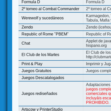
Formula D
Formula D
2º torneo al Combat Commander
2º torneo al
Karmagedon, W
Werewolf y sucedáneos
Tabula, Mafia
Zendo
Zendo (iceho
Republic of Rome "PBEM"
Republic of 
Applet de jav
Chat
hispano.org
El Club de los
El Club de los Martes
http://clubmar
Print & Play
Imprimir y Jug
Juegos Gratuitos
Juegos complet
Juegos Descatalogados
Adaptaciones 
juegos comple
Juegos rediseñados
comerciales q
incluyáis esc
PROHIBIDO.
Artscow y PrinterStudio