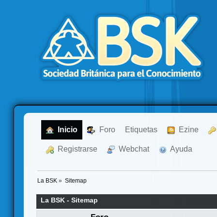
  Inicio
  Foro
Etiquetas
  Ezine
  Registrarse
  Webchat
  Ayuda
La BSK
»
Sitemap
La BSK - Sitemap