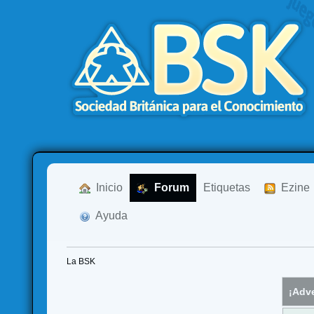
  Inicio
  Forum
Etiquetas
  Ezine
  Ayuda
La BSK
¡Adve