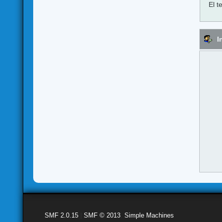
El t
I
SMF 2.0.15
|
SMF © 2013
,
Simple Machines