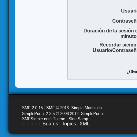
Usuari
Contraseñ
Duración de la sesión 
minuto
Recordar siemp
Usuario/Contraseñ
¿Olvi
SMF 2.0.15
|
SMF © 2013
,
Simple Machines
SimplePortal 2.3.5 © 2008-2012, SimplePortal
SMFSimple.com Theme | Skin Samp
Sitemap:
Boards
|
Topics
|
XML