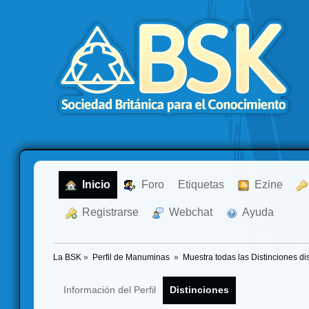
  Inicio
  Foro
Etiquetas
  Ezine
  Registrarse
  Webchat
  Ayuda
La BSK
»
Perfil de Manuminas 
»
Muestra todas las Distinciones di
Información del Perfil
Distinciones