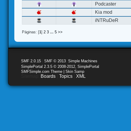
Podcaster
Kia mod
iNTRuDeR
Páginas: [
1
]
2
3
...
5
>>
SMF 2.0.15
|
SMF © 2013
,
Simple Machines
SimplePortal 2.3.5 © 2008-2012, SimplePortal
SMFSimple.com Theme | Skin Samp
Sitemap:
Boards
|
Topics
|
XML