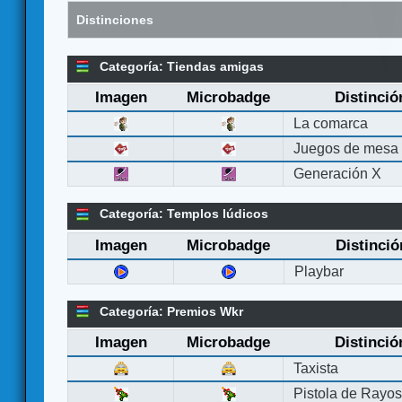
Distinciones
Categoría: Tiendas amigas
Imagen
Microbadge
Distinció
La comarca
Juegos de mesa
Generación X
Categoría: Templos lúdicos
Imagen
Microbadge
Distinció
Playbar
Categoría: Premios Wkr
Imagen
Microbadge
Distinció
Taxista
Pistola de Rayo