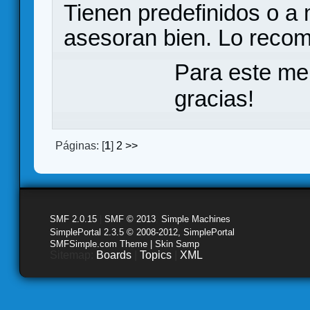
Tienen predefinidos o a
asesoran bien. Lo recom
Para este me
gracias!
Páginas: [
1
]
2
>>
SMF 2.0.15
|
SMF © 2013
,
Simple Machines
SimplePortal 2.3.5 © 2008-2012, SimplePortal
SMFSimple.com Theme | Skin Samp
Sitemap:
Boards
|
Topics
|
XML