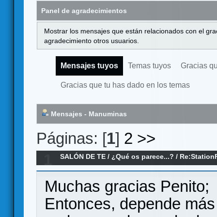
Panel de agradecimientos
Mostrar los mensajes que están relacionados con el gra
agradecimiento otros usuarios.
Mensajes tuyos
Temas tuyos
Gracias q
Gracias que tu has dado en los temas
Mensajes - Manuminas
Páginas: [
1
]
2
>>
1
SALÓN DE TE
/
¿Qué os parece...?
/
Re:Station
Muchas gracias Penito;
Entonces, depende más d