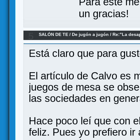
Para este me
un gracias!
5
SALÓN DE TE
/
De jugón a jugón
/
Re:"La desap
(Han).Sociedad del rendimiento y juegos de m
Está claro que para gust
El artículo de Calvo es 
juegos de mesa se obse
las sociedades en gener
Hace poco leí que con el
feliz. Pues yo prefiero ir 