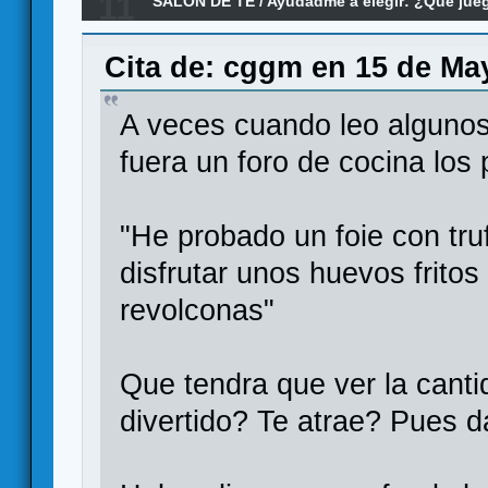
11
SALÓN DE TE
/
Ayudadme a elegir: ¿Qué ju
pena el Carcassonne (Plus) a estas alturas d
Cita de: cggm en 15 de May
A veces cuando leo algunos
fuera un foro de cocina los 
"He probado un foie con tru
disfrutar unos huevos frito
revolconas"
Que tendra que ver la canti
divertido? Te atrae? Pues da