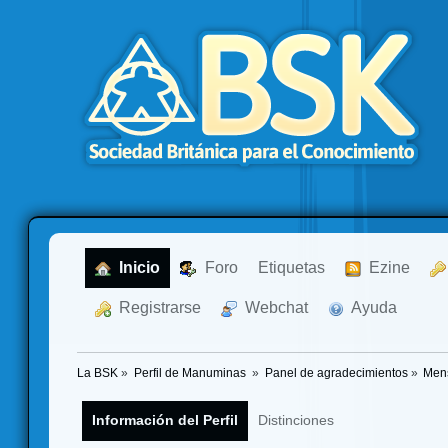
  Inicio
  Foro
Etiquetas
  Ezine
  Registrarse
  Webchat
  Ayuda
La BSK
»
Perfil de Manuminas 
»
Panel de agradecimientos
»
Mens
Información del Perfil
Distinciones